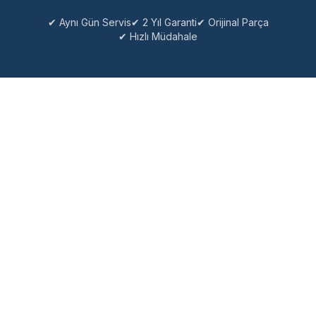
✔ Aynı Gün Servis
✔ 2 Yıl Garanti
✔ Orijinal Parça
✔ Hızlı Müdahale