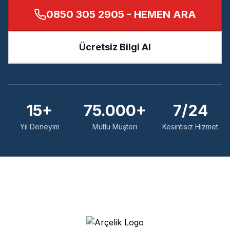
0850 305 2905
- HEMEN ARA
Ücretsiz Bilgi Al
15+
75.000+
7/24
Yıl Deneyim
Mutlu Müşteri
Kesintisiz Hizmet