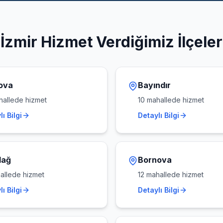
İzmir
Hizmet Verdiğimiz İlçeler
ova
Bayındır
allede hizmet
10
mahallede hizmet
ı Bilgi
Detaylı Bilgi
dağ
Bornova
llede hizmet
12
mahallede hizmet
ı Bilgi
Detaylı Bilgi