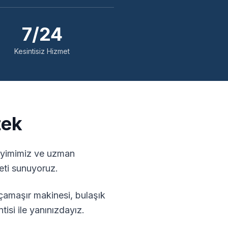
7/24
Kesintisiz Hizmet
tek
neyimimiz ve uzman
eti sunuyoruz.
çamaşır makinesi, bulaşık
isi ile yanınızdayız.