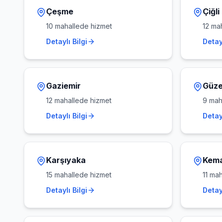
Çeşme
Çiğli
10
mahallede hizmet
12
mah
Detaylı Bilgi
Detayl
Gaziemir
Güze
12
mahallede hizmet
9
maha
Detaylı Bilgi
Detayl
Karşıyaka
Kema
15
mahallede hizmet
11
mah
Detaylı Bilgi
Detayl