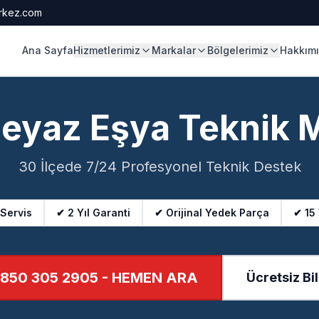
rkez.com
Ana Sayfa
Hizmetlerimiz
Markalar
Bölgelerimiz
Hakkım
Beyaz Eşya Teknik 
30 İlçede 7/24 Profesyonel Teknik Destek
 Servis
✔ 2 Yıl Garanti
✔ Orijinal Yedek Parça
✔ 15
850 305 2905
- HEMEN ARA
Ücretsiz Bil