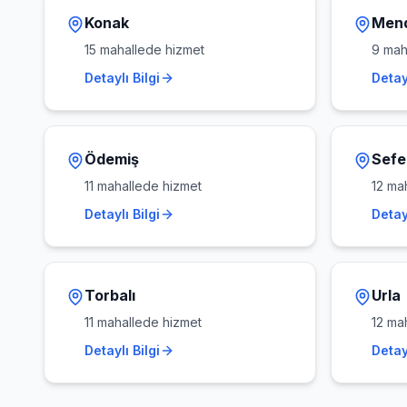
Konak
Men
15
mahallede hizmet
9
maha
Detaylı Bilgi
Detayl
Ödemiş
Sefe
11
mahallede hizmet
12
mah
Detaylı Bilgi
Detayl
Torbalı
Urla
11
mahallede hizmet
12
mah
Detaylı Bilgi
Detayl