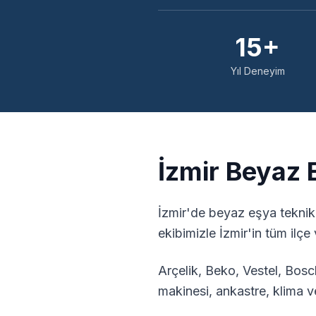
15+
Yıl Deneyim
İzmir
Beyaz E
İzmir
'de beyaz eşya teknik
ekibimizle
İzmir
'in tüm ilç
Arçelik, Beko, Vestel, Bo
makinesi, ankastre, klima v