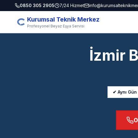
0850 305 2905
7/24 Hizmet
info@kurumsalteknikme
Kurumsal Teknik Merkez
Profesyonel Beyaz Eşya Servisi
İzmir 
✔ Aynı Gün
0