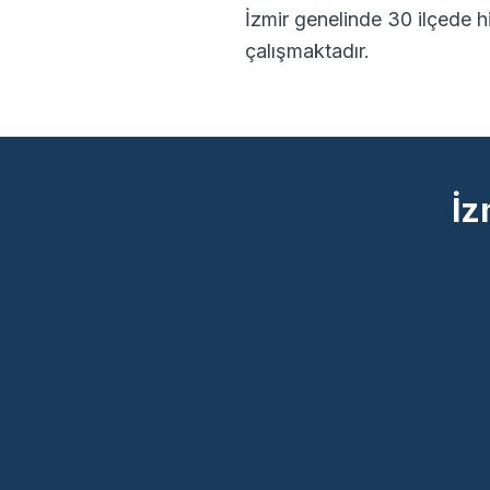
İzmir
genelinde
30
ilçede h
çalışmaktadır.
İz