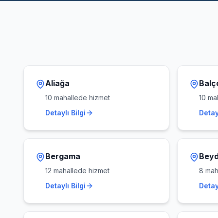
Aliağa
Balç
10
mahallede hizmet
10
mah
Detaylı Bilgi
Detayl
Bergama
Bey
12
mahallede hizmet
8
maha
Detaylı Bilgi
Detayl