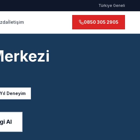
Türkiye Geneli
ızda
İletişim
0850 305 2905
Merkezi
 Yıl Deneyim
gi Al