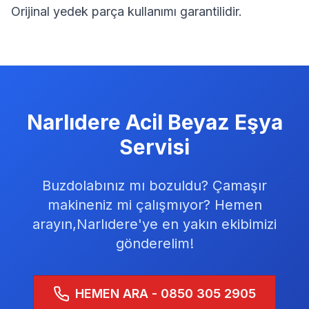
Orijinal yedek parça kullanımı garantilidir.
Narlıdere
Acil Beyaz Eşya
Servisi
Buzdolabınız mı bozuldu? Çamaşır
makineniz mi çalışmıyor? Hemen
arayın,
Narlıdere
'ye en yakın ekibimizi
gönderelim!
HEMEN ARA - 0850 305 2905