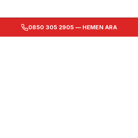
0850 305 2905
— HEMEN ARA
Kurumsal
Ana Sayfa
Hakkımızda
İletişim
Gizlilik Politikası
Kullanım Koşulları