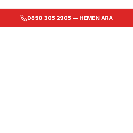
0850 305 2905
— HEMEN ARA
Kurumsal
Ana Sayfa
Hakkımızda
İletişim
Gizlilik Politikası
Kullanım Koşulları
KVKK