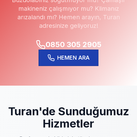
Buzdolabınız soğutmuyor mu? Çamaşır
makineniz çalışmıyor mu? Klimanız
arızalandı mı? Hemen arayın,
Turan
adresinize geliyoruz!
0850 305 2905
HEMEN ARA
Turan
'de Sunduğumuz
Hizmetler