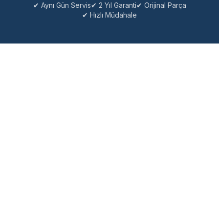
✔ Aynı Gün Servis
✔ 2 Yıl Garanti
✔ Orijinal Parça
✔ Hızlı Müdahale