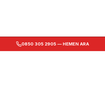
0850 305 2905
— HEMEN ARA
Kurumsal
Ana Sayfa