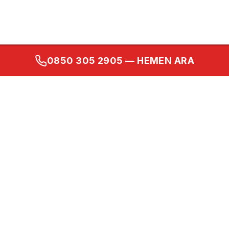
0850 305 2905
— HEMEN ARA
Kurumsal
Ana Sayfa
Hakkımızda
İletişim
Gizlilik Politikası