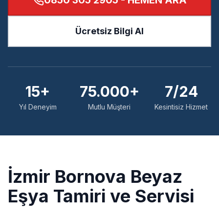
0850 305 2905
- HEMEN ARA
Ücretsiz Bilgi Al
15+
75.000+
7/24
Yıl Deneyim
Mutlu Müşteri
Kesintisiz Hizmet
İzmir
Bornova
Beyaz
Eşya Tamiri ve Servisi