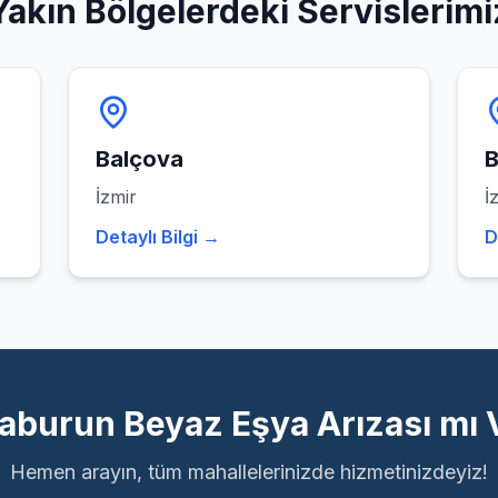
Yakın Bölgelerdeki Servislerimi
Balçova
B
İzmir
İ
Detaylı Bilgi →
D
aburun Beyaz Eşya Arızası mı 
Hemen arayın, tüm mahallelerinizde hizmetinizdeyiz!