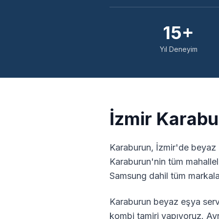
15+
Yıl Deneyim
İzmir
Karabu
Karaburun
,
İzmir
'de beyaz 
Karaburun
'nin tüm mahalle
Samsung dahil tüm markalar
Karaburun
beyaz eşya servi
kombi tamiri yapıyoruz. Ayn