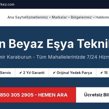
rkez.com
Ana Sayfa
Hizmetlerimiz
Markalar
Bölgelerimiz
Hakkım
n Beyaz Eşya Tekni
mir Karaburun - Tüm Mahallelerinizde 7/24 Hiz
 Servis
✔ 2 Yıl Garanti
✔ Orijinal Yedek Parça
✔ 15
850 305 2905
- HEMEN ARA
Ücretsiz Bil