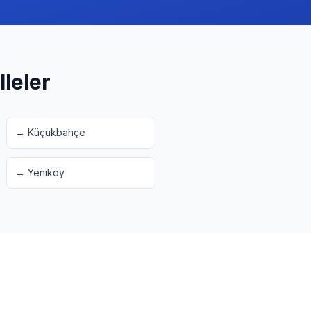
leler
→
Küçükbahçe
→
Yeniköy