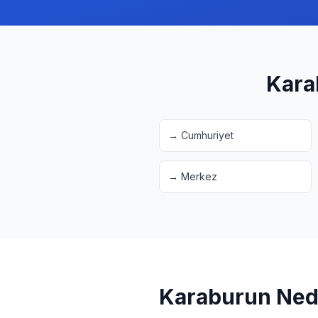
Kara
→
Cumhuriyet
→
Merkez
Karaburun
Nede