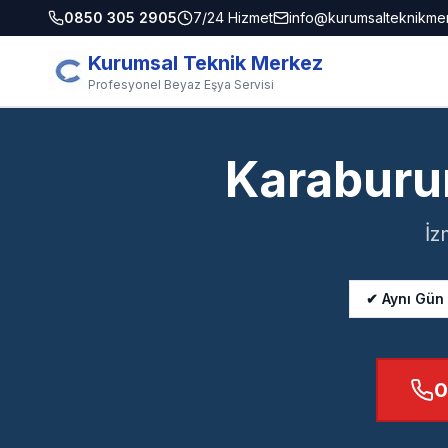
0850 305 2905
7/24 Hizmet
info@kurumsalteknikme
Kurumsal Teknik Merkez
Profesyonel Beyaz Eşya Servisi
Karaburu
İz
✔ Aynı Gün
0