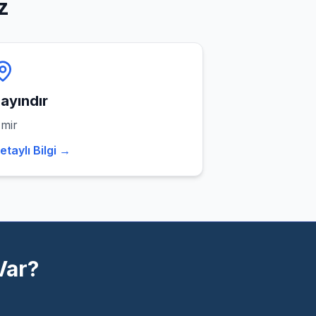
z
ayındır
zmir
etaylı Bilgi →
Var?