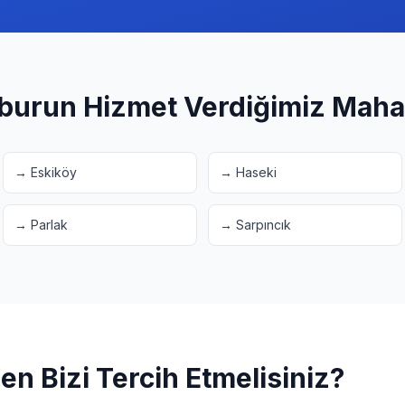
burun
Hizmet Verdiğimiz Mahal
→
Eskiköy
→
Haseki
→
Parlak
→
Sarpıncık
n Bizi Tercih Etmelisiniz?