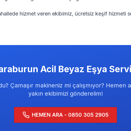
allede hizmet veren ekibimiz, ücretsiz keşif hizmeti s
araburun
Acil Beyaz Eşya Servi
du? Çamaşır makineniz mi çalışmıyor? Hemen a
yakın ekibimizi gönderelim!
HEMEN ARA - 0850 305 2905