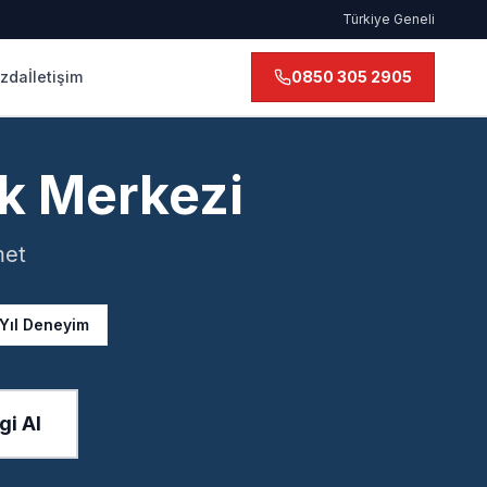
Türkiye Geneli
ızda
İletişim
0850 305 2905
k Merkezi
met
 Yıl Deneyim
gi Al