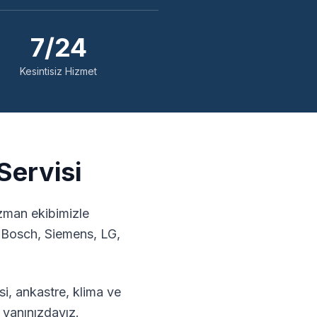
7/24
Kesintisiz Hizmet
Servisi
uzman ekibimizle
, Bosch, Siemens, LG,
i, ankastre, klima ve
 yanınızdayız.