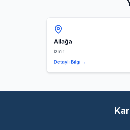
Aliağa
İzmir
Detaylı Bilgi →
Kar