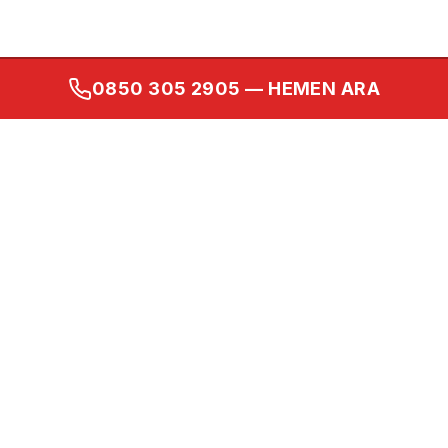
0850 305 2905
— HEMEN ARA
Kurumsal
Ana Sayfa
Hakkımızda
İletişim
Gizlilik Politikası
Kullanım Koşulları