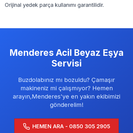
Orijinal yedek parça kullanımı garantilidir.
Menderes
Acil Beyaz Eşya
Servisi
Buzdolabınız mı bozuldu? Çamaşır
makineniz mi çalışmıyor? Hemen
arayın,
Menderes
'ye en yakın ekibimizi
gönderelim!
HEMEN ARA - 0850 305 2905