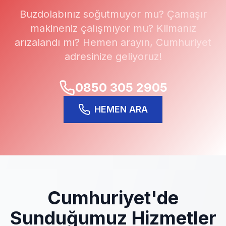
Buzdolabınız soğutmuyor mu? Çamaşır
makineniz çalışmıyor mu? Klimanız
arızalandı mı? Hemen arayın,
Cumhuriyet
adresinize geliyoruz!
0850 305 2905
HEMEN ARA
Cumhuriyet
'de
Sunduğumuz Hizmetler