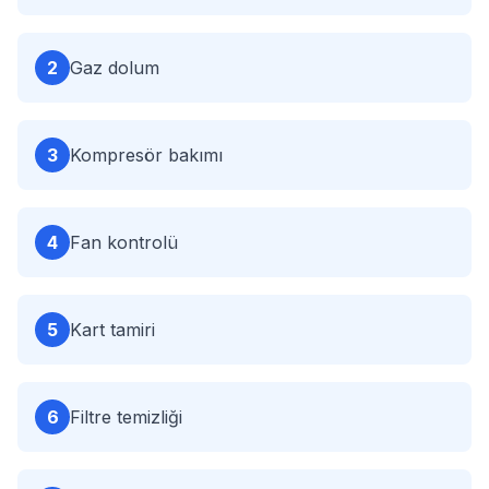
2
Gaz dolum
3
Kompresör bakımı
4
Fan kontrolü
5
Kart tamiri
6
Filtre temizliği