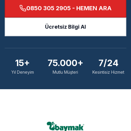
0850 305 2905
- HEMEN ARA
Ücretsiz Bilgi Al
15+
75.000+
7/24
Yıl Deneyim
Mutlu Müşteri
Kesintisiz Hizmet