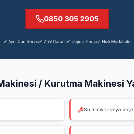
0850 305 2905
✔ Aynı Gün Servis
✔ 2 Yıl Garanti
✔ Orijinal Parça
✔ Hızlı Müdahale
Makinesi / Kurutma Makinesi
Ya
Su almıyor veya boşa