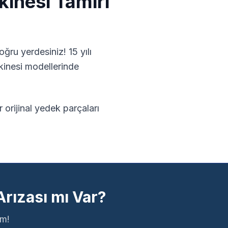
kinesi
Tamiri
oğru yerdesiniz! 15 yılı
kinesi
modellerinde
 orijinal yedek parçaları
rızası mı Var?
ım!