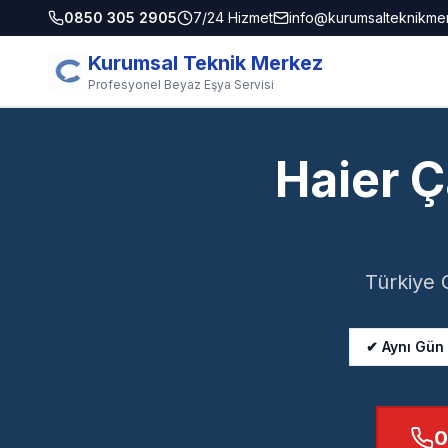
0850 305 2905
7/24 Hizmet
info@kurumsalteknikme
Kurumsal Teknik Merkez
Profesyonel Beyaz Eşya Servisi
Haier 
Türkiye 
✔ Aynı Gün
0