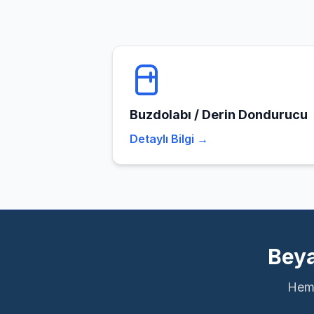
Buzdolabı / Derin Dondurucu
Detaylı Bilgi →
Beya
Heme