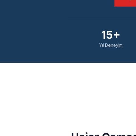
15+
Yıl Deneyim