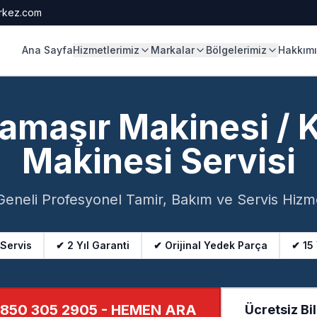
rkez.com
Ana Sayfa
Hizmetlerimiz
Markalar
Bölgelerimiz
Hakkım
Çamaşır Makinesi / 
Makinesi Servisi
Geneli Profesyonel Tamir, Bakım ve Servis Hizme
 Servis
✔ 2 Yıl Garanti
✔ Orijinal Yedek Parça
✔ 15
850 305 2905
- HEMEN ARA
Ücretsiz Bil