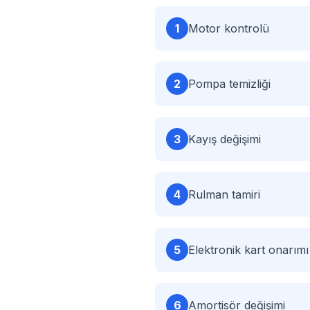
1
Motor kontrolü
2
Pompa temizliği
3
Kayış değişimi
4
Rulman tamiri
5
Elektronik kart onarımı
6
Amortisör değişimi