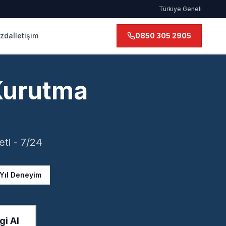
Türkiye Geneli
ızda
İletişim
0850 305 2905
Kurutma
ti - 7/24
 Yıl Deneyim
gi Al