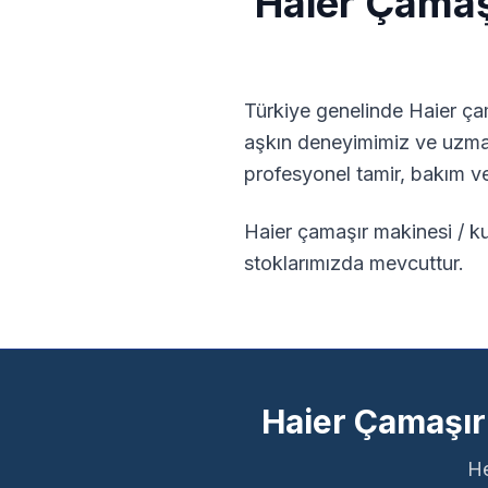
Haier
Çamaşı
Türkiye genelinde
Haier
ça
aşkın deneyimimiz ve uzma
profesyonel tamir, bakım v
Haier çamaşır makinesi / ku
stoklarımızda mevcuttur.
Haier Çamaşır
He