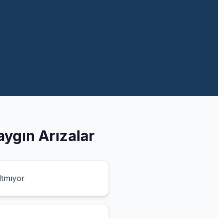
ygın Arızalar
ltmıyor