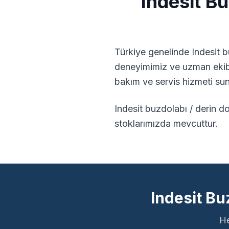
Indesit
Bu
Türkiye genelinde
Indesit
b
deneyimimiz ve uzman eki
bakım ve servis hizmeti su
Indesit buzdolabı / derin do
stoklarımızda mevcuttur.
Indesit Bu
He