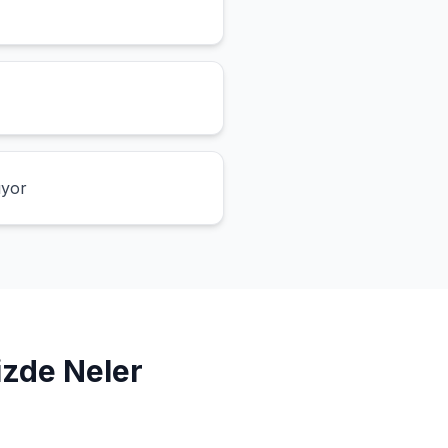
ıyor
izde Neler