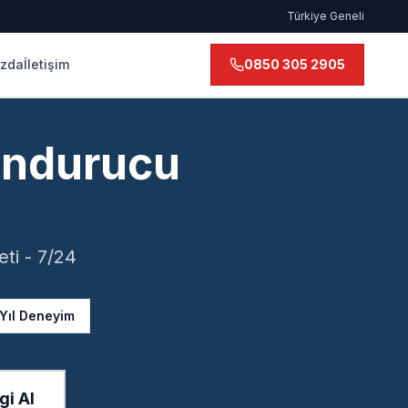
Türkiye Geneli
ızda
İletişim
0850 305 2905
Dondurucu
ti - 7/24
 Yıl Deneyim
gi Al