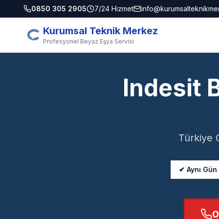
0850 305 2905
7/24 Hizmet
info@kurumsalteknikme
Kurumsal Teknik Merkez
Profesyonel Beyaz Eşya Servisi
Indesit 
Türkiye 
✔ Aynı Gün
0