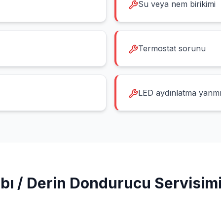
Su veya nem birikimi
Termostat sorunu
LED aydınlatma yanm
bı / Derin Dondurucu
Servisim