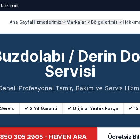
rkez.com
Ana Sayfa
Hizmetlerimiz
Markalar
Bölgelerimiz
Hakkım
Buzdolabı / Derin 
Servisi
Geneli Profesyonel Tamir, Bakım ve Servis Hizme
 Servis
✔ 2 Yıl Garanti
✔ Orijinal Yedek Parça
✔ 15
850 305 2905
- HEMEN ARA
Ücretsiz Bil