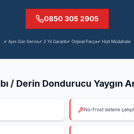
0850 305 2905
✔ Aynı Gün Servis
✔ 2 Yıl Garanti
✔ Orijinal Parça
✔ Hızlı Müdahale
bı / Derin Dondurucu
Yaygın Ar
No-frost sistemi çalış