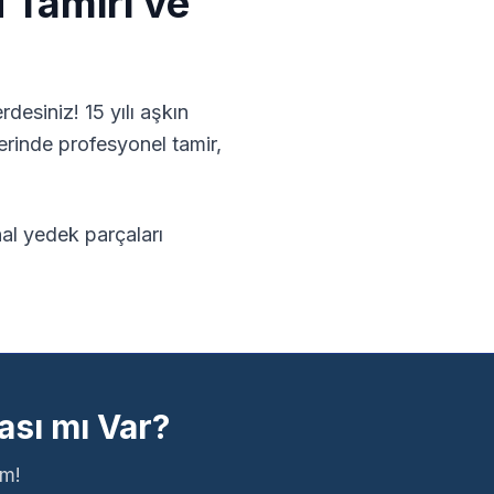
u
Tamiri ve
desiniz! 15 yılı aşkın
rinde profesyonel tamir,
inal yedek parçaları
ası mı Var?
ım!