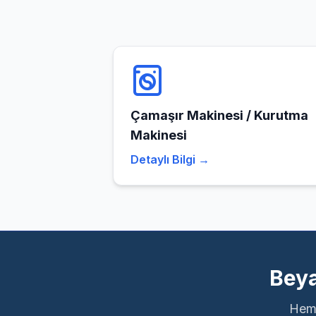
Çamaşır Makinesi / Kurutma
Makinesi
Detaylı Bilgi →
Beya
Heme