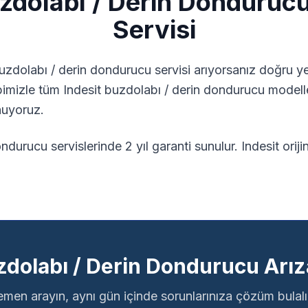
zdolabı / Derin Donduruc
Servisi
uzdolabı / derin dondurucu
servisi arıyorsanız doğru yer
bimizle tüm
Indesit
buzdolabı / derin dondurucu
modelle
nuyoruz.
ndurucu servislerinde 2 yıl garanti sunulur.
Indesit orij
zdolabı / Derin Dondurucu Arız
men arayın, aynı gün içinde sorunlarınıza çözüm bulal