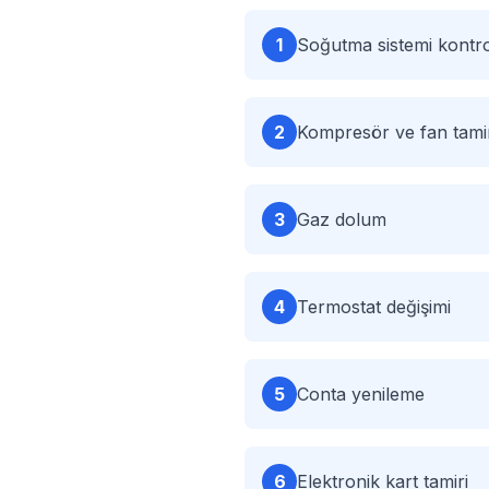
1
Soğutma sistemi kontr
2
Kompresör ve fan tamir
3
Gaz dolum
4
Termostat değişimi
5
Conta yenileme
6
Elektronik kart tamiri