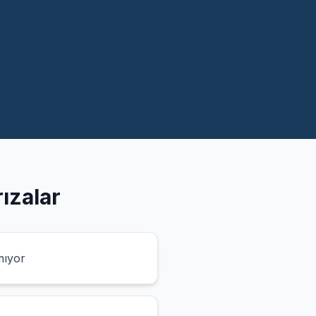
ızalar
mıyor