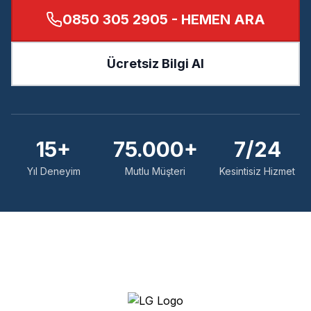
0850 305 2905
- HEMEN ARA
Ücretsiz Bilgi Al
15+
75.000+
7/24
Yıl Deneyim
Mutlu Müşteri
Kesintisiz Hizmet