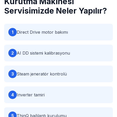
Kurutma Makinesi
Servisimizde Neler Yapılır?
1
Direct Drive motor bakımı
2
AI DD sistemi kalibrasyonu
3
Steam jeneratör kontrolü
4
Inverter tamiri
5
ThinQ bağlantı kurulumu