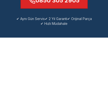
0850 305 2905
✔ Aynı Gün Servis
✔ 2 Yıl Garanti
✔ Orijinal Parça
✔ Hızlı Müdahale