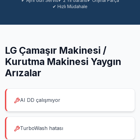
✔ Aynı Gün Servis
✔ 2 Yıl Garanti
✔ Orijinal Parça
✔ Hızlı Müdahale
LG
Çamaşır Makinesi /
Kurutma Makinesi
Yaygın
Arızalar
AI DD çalışmıyor
TurboWash hatası