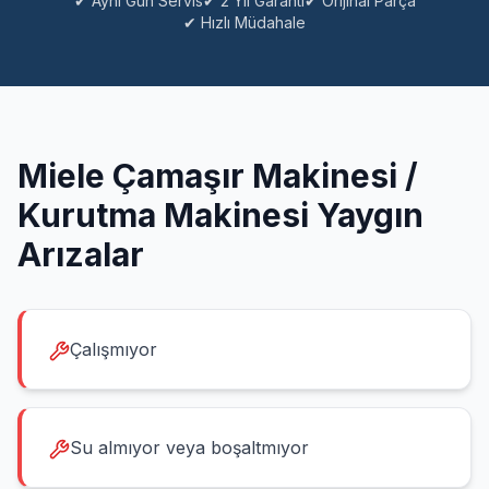
✔ Aynı Gün Servis
✔ 2 Yıl Garanti
✔ Orijinal Parça
✔ Hızlı Müdahale
Miele
Çamaşır Makinesi /
Kurutma Makinesi
Yaygın
Arızalar
Çalışmıyor
Su almıyor veya boşaltmıyor