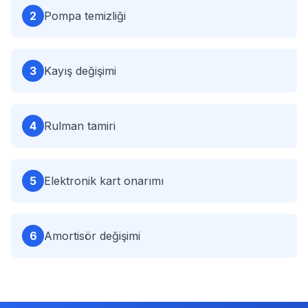
2
Pompa temizliği
3
Kayış değişimi
4
Rulman tamiri
5
Elektronik kart onarımı
6
Amortisör değişimi