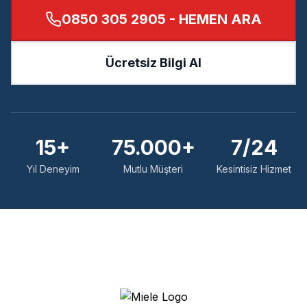
0850 305 2905
- HEMEN ARA
Ücretsiz Bilgi Al
15+
75.000+
7/24
Yıl Deneyim
Mutlu Müşteri
Kesintisiz Hizmet