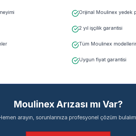
eneyimi
Orijinal Moulinex yedek p
2 yıl işçilik garantisi
nler
Tüm Moulinex modelleri
Uygun fiyat garantisi
Moulinex Arızası mı Var?
Hemen arayın, sorunlarınıza profesyonel çözüm bulalım