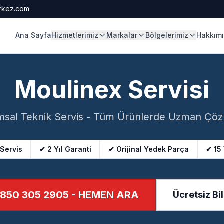
rkez.com
Ana Sayfa
Hizmetlerimiz
Markalar
Bölgelerimiz
Hakkım
Moulinex Servisi
sal Teknik Servis - Tüm Ürünlerde Uzman Çö
 Servis
✔ 2 Yıl Garanti
✔ Orijinal Yedek Parça
✔ 15
850 305 2905
- HEMEN ARA
Ücretsiz Bil