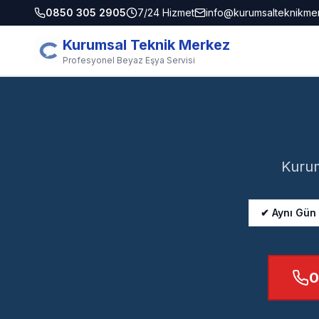
0850 305 2905
7/24 Hizmet
info@kurumsalteknikme
Kurumsal Teknik Merkez
Profesyonel Beyaz Eşya Servisi
Kurum
✔ Aynı Gün
0