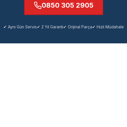
0850 305 2905
✔ Aynı Gün Servis
✔ 2 Yıl Garanti
✔ Orijinal Parça
✔ Hızlı Müdahale