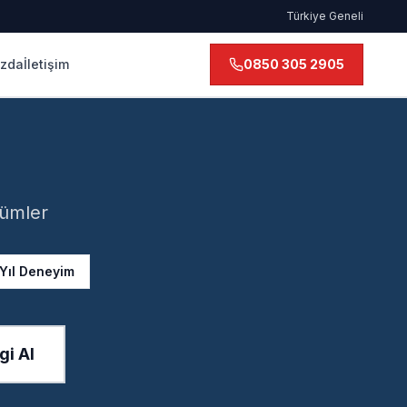
Türkiye Geneli
ızda
İletişim
0850 305 2905
zümler
 Yıl Deneyim
gi Al