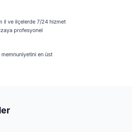
 il ve ilçelerde 7/24 hizmet
rızaya profesyonel
ri memnuniyetini en üst
ler