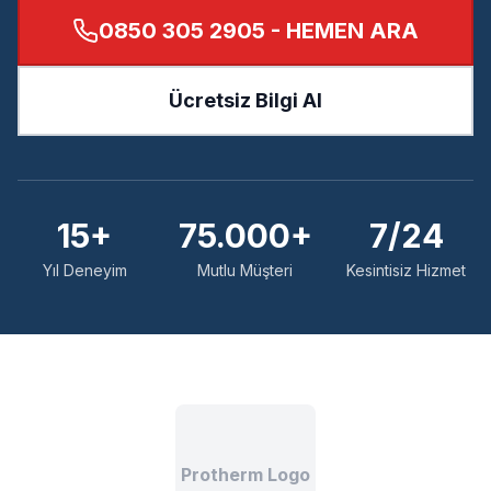
0850 305 2905
- HEMEN ARA
Ücretsiz Bilgi Al
15+
75.000+
7/24
Yıl Deneyim
Mutlu Müşteri
Kesintisiz Hizmet
Protherm Logo