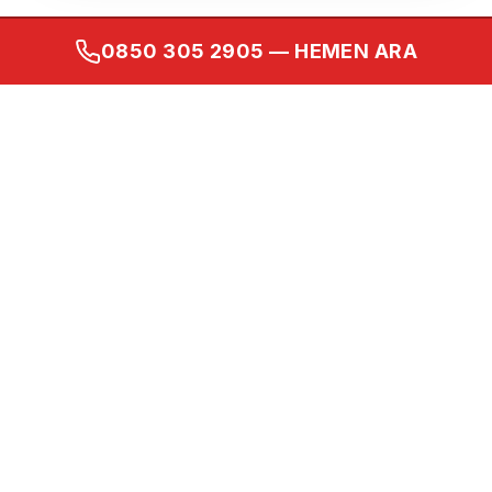
0850 305 2905
— HEMEN ARA
Kurumsal
Ana Sayfa
Hakkımızda
İletişim
Gizlilik Politikası
Kullanım Koşulları
KVKK