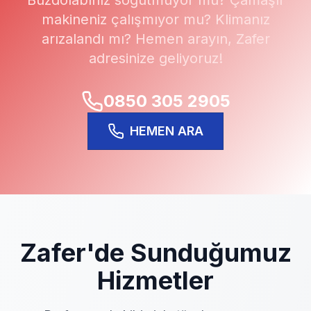
Buzdolabınız soğutmuyor mu? Çamaşır
makineniz çalışmıyor mu? Klimanız
arızalandı mı? Hemen arayın,
Zafer
adresinize geliyoruz!
0850 305 2905
HEMEN ARA
Zafer
'de Sunduğumuz
Hizmetler