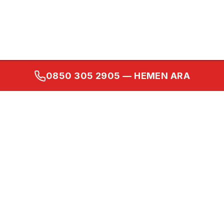
0850 305 2905
— HEMEN ARA
Kurumsal
Ana Sayfa
Hakkımızda
İletişim