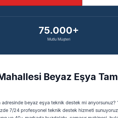
75.000+
Mutlu Müşteri
ahallesi Beyaz Eşya Tami
n
adresinde beyaz eşya teknik destek mi arıyorsunuz? 1
zde 7/24 profesyonel teknik destek hizmeti sunuyoruz.
ng ve 40+ markada buzdolabı, çamaşır makinesi, bulaş