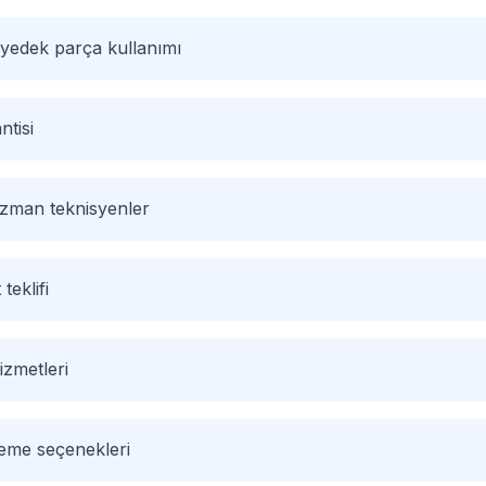
 yedek parça kullanımı
ntisi
 uzman teknisyenler
 teklifi
izmetleri
deme seçenekleri