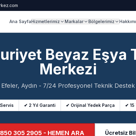
rkez.com
Ana Sayfa
Hizmetlerimiz
Markalar
Bölgelerimiz
Hakkım
riyet Beyaz Eşya 
Merkezi
Efeler, Aydın - 7/24 Profesyonel Teknik Destek
 Servis
✔ 2 Yıl Garanti
✔ Orijinal Yedek Parça
✔ 15
850 305 2905
- HEMEN ARA
Ücretsiz Bil