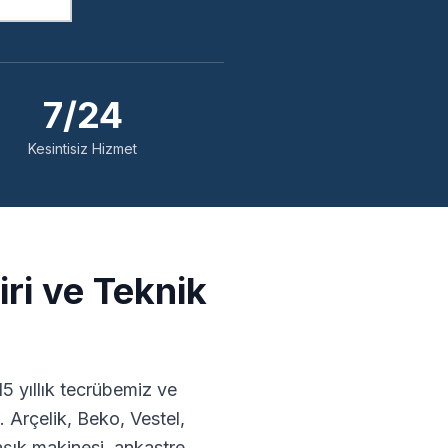
7/24
Kesintisiz Hizmet
ri ve Teknik
5 yıllık tecrübemiz ve
 Arçelik, Beko, Vestel,
ık makinesi, ankastre,