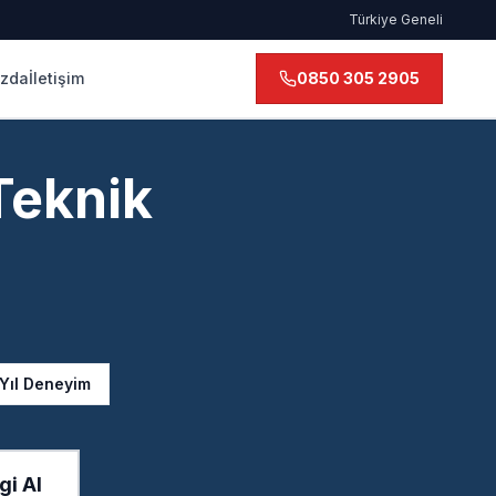
Türkiye Geneli
ızda
İletişim
0850 305 2905
Teknik
 Yıl Deneyim
gi Al