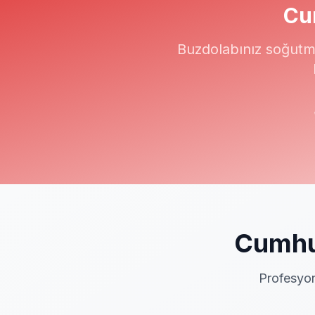
Cu
Buzdolabınız soğutm
Cumhu
Profesyon