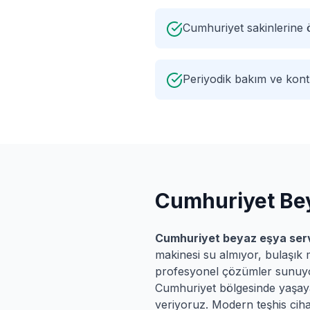
Cumhuriyet sakinlerine
Periyodik bakım ve kontr
Cumhuriyet
Bey
Cumhuriyet
beyaz eşya serv
makinesi su almıyor, bulaşık 
profesyonel çözümler sunuy
Cumhuriyet
bölgesinde yaşayan
veriyoruz. Modern teşhis cihaz