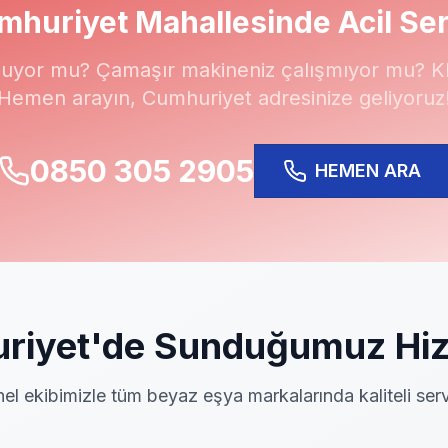
mhuriyet
Mahallesinde Acil Ser
uyor mu? Çamaşır makineniz çalışmıyor mu? Kli
Hemen arayın,
Cumhuriyet
adresinize geliyoruz
0850 305 2905
HEMEN ARA
riyet
'de Sunduğumuz Hiz
el ekibimizle tüm beyaz eşya markalarında kaliteli serv