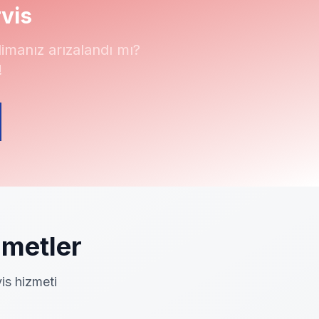
vis
manız arızalandı mı?
!
metler
is hizmeti