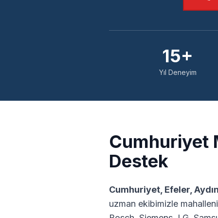
15+
Yıl Deneyim
Cumhuriyet
M
Destek
Cumhuriyet
,
Efeler
,
Aydı
uzman ekibimizle mahalleni
Bosch, Siemens, LG, Samsu