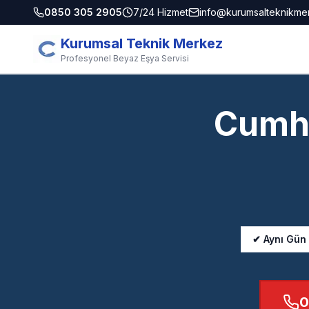
0850 305 2905
7/24 Hizmet
info@kurumsalteknikme
Kurumsal Teknik Merkez
Profesyonel Beyaz Eşya Servisi
Cumhu
✔ Aynı Gün
0