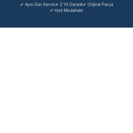
✔ Aynı Gün Servis
✔ 2 Yıl Garanti
✔ Orijinal Parça
✔ Hızlı Müdahale