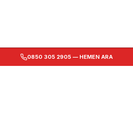
0850 305 2905
— HEMEN ARA
Kurumsal
Ana Sayfa