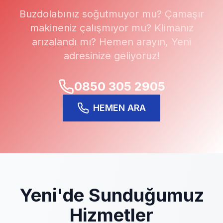
Buzdolabınız soğutmuyor mu? Çamaşır
makineniz çalışmıyor mu? Klimanız
arızalandı mı? Hemen arayın,
Yeni
adresinize geliyoruz!
0850 305 2905
HEMEN ARA
Yeni
'de Sunduğumuz
Hizmetler