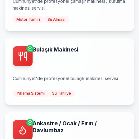
Cumhuriyet
'de profesyonel
çamaşır makinesi / kurutma
makinesi
servisi
Motor Tamiri
Su Alması
Bulaşık Makinesi
Cumhuriyet
'de profesyonel
bulaşık makinesi
servisi
Yıkama Sistemi
Su Tahliye
Ankastre / Ocak / Fırın /
Davlumbaz