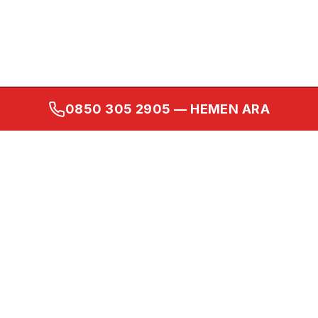
0850 305 2905
— HEMEN ARA
Kurumsal
Ana Sayfa
Hakkımızda