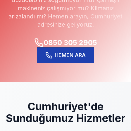
Buzdolabınız soğutmuyor mu? Çamaşır
makineniz çalışmıyor mu? Klimanız
arızalandı mı? Hemen arayın,
Cumhuriyet
adresinize geliyoruz!
0850 305 2905
HEMEN ARA
Cumhuriyet
'de
Sunduğumuz Hizmetler