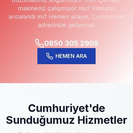
Buzdolabınız soğutmuyor mu? Çamaşır
makineniz çalışmıyor mu? Klimanız
arızalandı mı? Hemen arayın,
Cumhuriyet
adresinize geliyoruz!
0850 305 2905
HEMEN ARA
Cumhuriyet
'de
Sunduğumuz Hizmetler