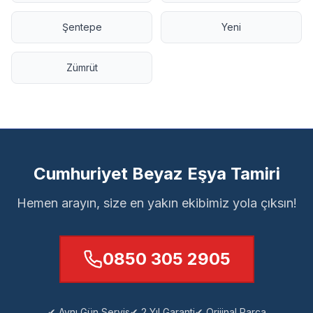
Şentepe
Yeni
Zümrüt
Cumhuriyet Beyaz Eşya Tamiri
Hemen arayın, size en yakın ekibimiz yola çıksın!
0850 305 2905
✔ Aynı Gün Servis
✔ 2 Yıl Garanti
✔ Orijinal Parça