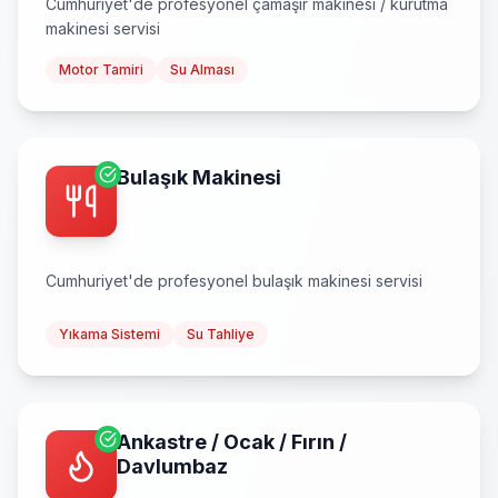
Cumhuriyet
'de profesyonel
çamaşır makinesi / kurutma
makinesi
servisi
Motor Tamiri
Su Alması
Bulaşık Makinesi
Cumhuriyet
'de profesyonel
bulaşık makinesi
servisi
Yıkama Sistemi
Su Tahliye
Ankastre / Ocak / Fırın /
Davlumbaz