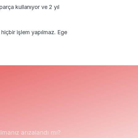
parça kullanıyor ve 2 yıl
 hiçbir işlem yapılmaz.
Ege
manız arızalandı mı?