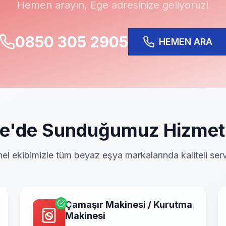
Hemen arayın,
Ege
adresinize geliyoruz!
0850 305 2905
HEMEN ARA
e
'de Sunduğumuz Hizmet
el ekibimizle tüm beyaz eşya markalarında kaliteli serv
Çamaşır Makinesi / Kurutma
Makinesi