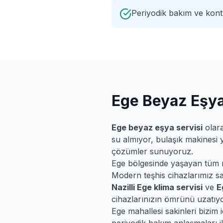
Periyodik bakım ve kontr
Ege
Beyaz Eşya
Ege
beyaz eşya servisi
olara
su almıyor, bulaşık makinesi 
çözümler sunuyoruz.
Ege
bölgesinde yaşayan tüm müş
Modern teşhis cihazlarımız say
Nazilli
Ege
klima servisi
ve
E
cihazlarınızın ömrünü uzatıyo
Ege
mahallesi sakinleri bizim