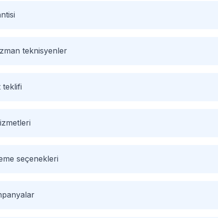
ntisi
 uzman teknisyenler
 teklifi
izmetleri
deme seçenekleri
mpanyalar