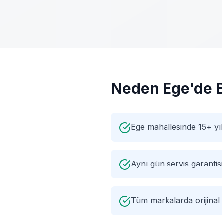
Neden
Ege
'de 
Ege mahallesinde 15+ yı
Aynı gün servis garantis
Tüm markalarda orijinal