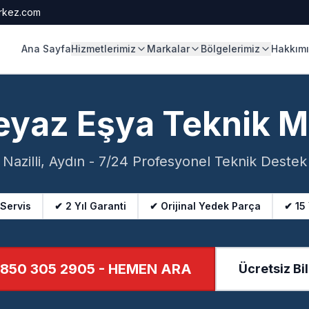
rkez.com
Ana Sayfa
Hizmetlerimiz
Markalar
Bölgelerimiz
Hakkım
eyaz Eşya Teknik M
Nazilli, Aydın - 7/24 Profesyonel Teknik Destek
 Servis
✔ 2 Yıl Garanti
✔ Orijinal Yedek Parça
✔ 15
850 305 2905
- HEMEN ARA
Ücretsiz Bil