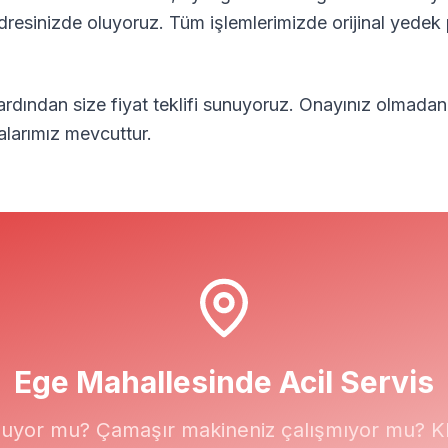
adresinizde oluyoruz. Tüm işlemlerimizde orijinal yedek 
 ardından size fiyat teklifi sunuyoruz. Onayınız olmadan
alarımız mevcuttur.
Ege
Mahallesinde Acil Servis
uyor mu? Çamaşır makineniz çalışmıyor mu? Kli