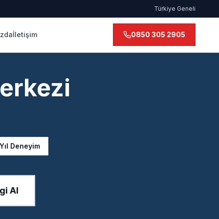
Türkiye Geneli
ızda
İletişim
0850 305 2905
erkezi
 Yıl Deneyim
gi Al