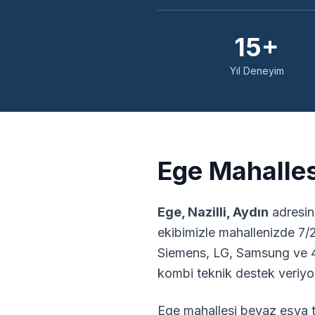
15+
Yıl Deneyim
Ege
Mahalles
Ege
,
Nazilli
,
Aydın
adresin
ekibimizle mahallenizde 7/
Siemens, LG, Samsung ve 4
kombi teknik destek veriyo
Ege
mahallesi beyaz eşya te