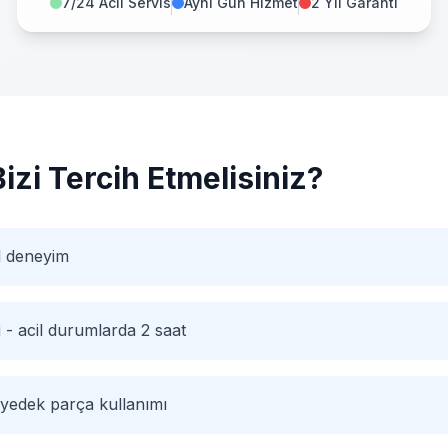
7/24 Acil Servis
Aynı Gün Hizmet
2 Yıl Garanti
Bizi Tercih Etmelisiniz?
l deneyim
i - acil durumlarda 2 saat
 yedek parça kullanımı