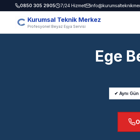
0850 305 2905
7/24 Hizmet
info@kurumsalteknikme
Kurumsal Teknik Merkez
Profesyonel Beyaz Eşya Servisi
Ege B
✔ Aynı Gün
0