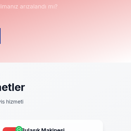
manız arızalandı mı?
etler
is hizmeti
Bulaşık Makinesi