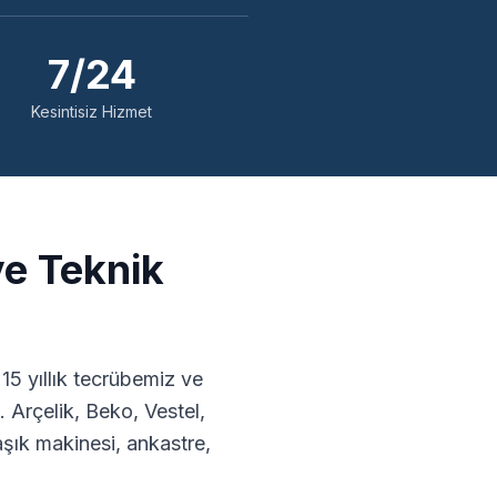
7/24
Kesintisiz Hizmet
ve Teknik
5 yıllık tecrübemiz ve
 Arçelik, Beko, Vestel,
ık makinesi, ankastre,