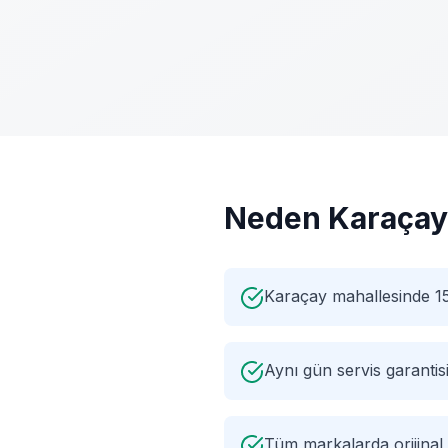
Neden
Karaçay
Karaçay mahallesinde 15
Aynı gün servis garantis
Tüm markalarda orijinal