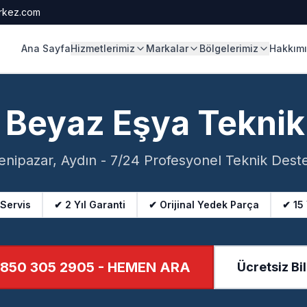
rkez.com
Ana Sayfa
Hizmetlerimiz
Markalar
Bölgelerimiz
Hakkım
 Beyaz Eşya Teknik
enipazar, Aydın - 7/24 Profesyonel Teknik Dest
 Servis
✔ 2 Yıl Garanti
✔ Orijinal Yedek Parça
✔ 15
850 305 2905
- HEMEN ARA
Ücretsiz Bil