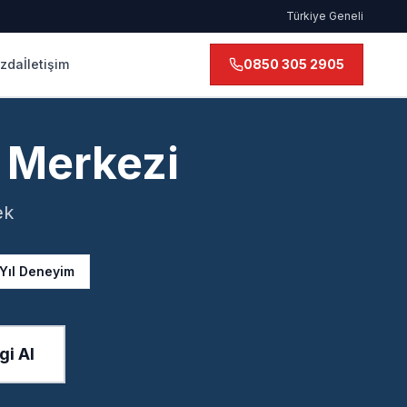
Türkiye Geneli
ızda
İletişim
0850 305 2905
 Merkezi
ek
 Yıl Deneyim
gi Al