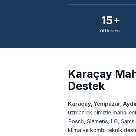
15+
Yıl Deneyim
Karaçay
Maha
Destek
Karaçay
,
Yenipazar
,
Aydı
uzman ekibimizle mahalleni
Bosch, Siemens, LG, Samsu
klima ve kombi teknik dest