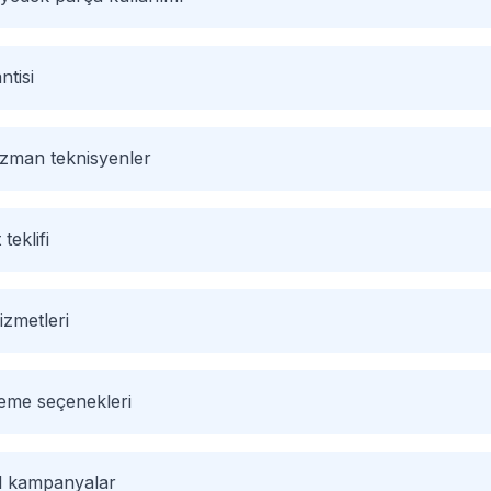
ntisi
 uzman teknisyenler
 teklifi
izmetleri
deme seçenekleri
el kampanyalar