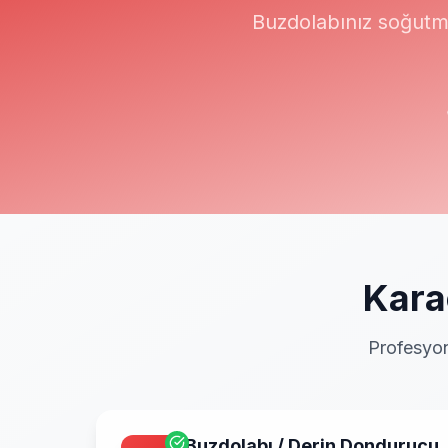
Buzdolabınız soğutm
Kara
Profesyon
Buzdolabı / Derin Dondurucu