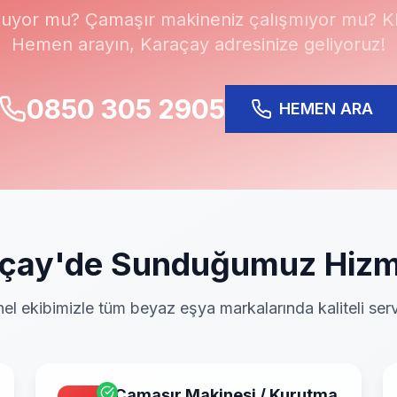
uyor mu? Çamaşır makineniz çalışmıyor mu? Kli
Hemen arayın,
Karaçay
adresinize geliyoruz!
0850 305 2905
HEMEN ARA
çay
'de Sunduğumuz Hizm
el ekibimizle tüm beyaz eşya markalarında kaliteli serv
Çamaşır Makinesi / Kurutma