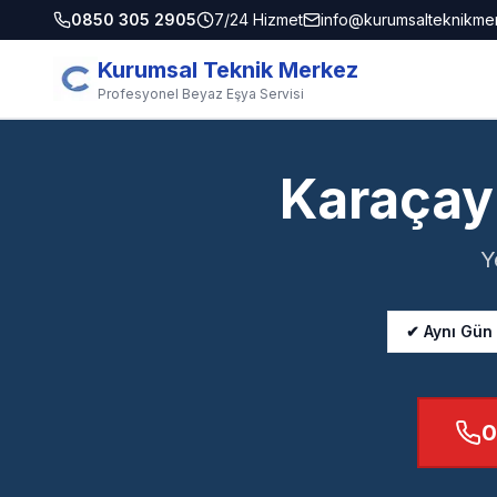
0850 305 2905
7/24 Hizmet
info@kurumsalteknikme
Kurumsal Teknik Merkez
Profesyonel Beyaz Eşya Servisi
Karaçay
Y
✔ Aynı Gün
0