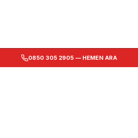
0850 305 2905
— HEMEN ARA
Kurumsal
Ana Sayfa