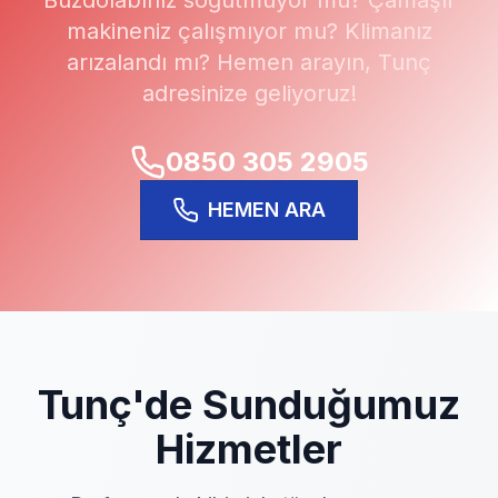
Buzdolabınız soğutmuyor mu? Çamaşır
makineniz çalışmıyor mu? Klimanız
arızalandı mı? Hemen arayın,
Tunç
adresinize geliyoruz!
0850 305 2905
HEMEN ARA
Tunç
'de Sunduğumuz
Hizmetler