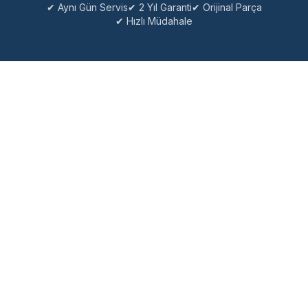
✔ Aynı Gün Servis
✔ 2 Yıl Garanti
✔ Orijinal Parça
✔ Hızlı Müdahale