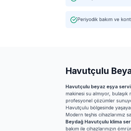
Periyodik bakım ve kontr
Havutçulu
Beya
Havutçulu
beyaz eşya servi
makinesi su almıyor, bulaşık 
profesyonel çözümler sunuy
Havutçulu
bölgesinde yaşayan 
Modern teşhis cihazlarımız say
Beydağ
Havutçulu
klima ser
bakım ile cihazlarınızın ömrün