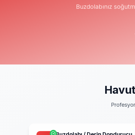
Buzdolabınız soğutm
Havut
Profesyon
Buzdolabı / Derin Dondurucu