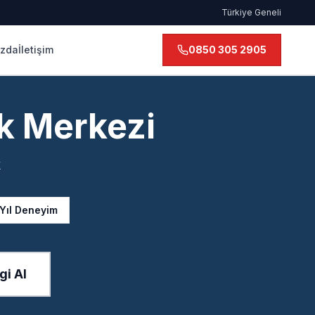
Türkiye Geneli
ızda
İletişim
0850 305 2905
k Merkezi
k
 Yıl Deneyim
gi Al