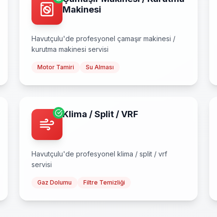
Makinesi
Havutçulu
'de profesyonel
çamaşır makinesi /
kurutma makinesi
servisi
Motor Tamiri
Su Alması
Klima / Split / VRF
Havutçulu
'de profesyonel
klima / split / vrf
servisi
Gaz Dolumu
Filtre Temizliği