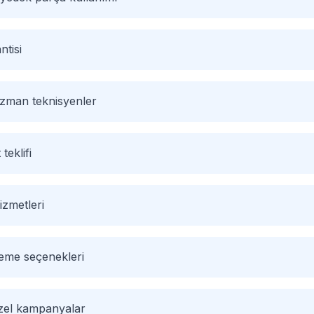
ntisi
 uzman teknisyenler
 teklifi
izmetleri
deme seçenekleri
özel kampanyalar