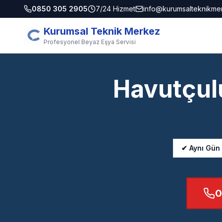
0850 305 2905
7/24 Hizmet
info@kurumsalteknikme
Kurumsal Teknik Merkez
Profesyonel Beyaz Eşya Servisi
Havutçul
✔ Aynı Gün
0