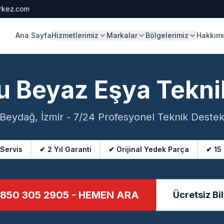
rkez.com
Ana Sayfa
Hizmetlerimiz
Markalar
Bölgelerimiz
Hakkım
u Beyaz Eşya Tekni
Beydağ, İzmir - 7/24 Profesyonel Teknik Deste
 Servis
✔ 2 Yıl Garanti
✔ Orijinal Yedek Parça
✔ 15
850 305 2905
- HEMEN ARA
Ücretsiz Bil