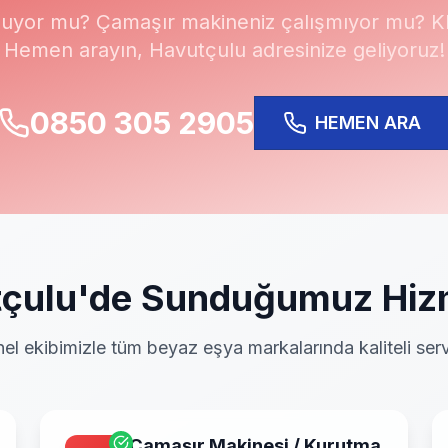
uyor mu? Çamaşır makineniz çalışmıyor mu? Kli
Hemen arayın,
Havutçulu
adresinize geliyoruz!
0850 305 2905
HEMEN ARA
çulu
'de Sunduğumuz Hiz
el ekibimizle tüm beyaz eşya markalarında kaliteli serv
Çamaşır Makinesi / Kurutma