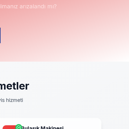
manız arızalandı mı?
metler
is hizmeti
Bulaşık Makinesi