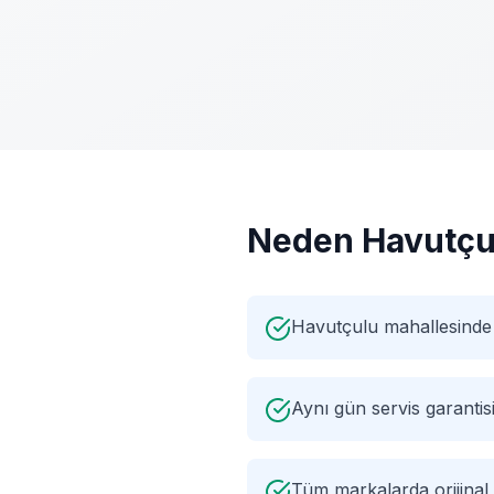
Neden
Havutçu
Havutçulu mahallesinde 
Aynı gün servis garantis
Tüm markalarda orijinal