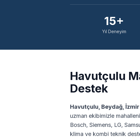
15+
Yıl Deneyim
Havutçulu
Ma
Destek
Havutçulu
,
Beydağ
,
İzmir
uzman ekibimizle mahalleni
Bosch, Siemens, LG, Samsu
klima ve kombi teknik dest