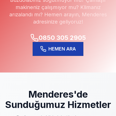
Buzdolabınız soğutmuyor mu? Çamaşır
makineniz çalışmıyor mu? Klimanız
arızalandı mı? Hemen arayın,
Menderes
adresinize geliyoruz!
0850 305 2905
HEMEN ARA
Menderes
'de
Sunduğumuz Hizmetler