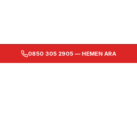
0850 305 2905
— HEMEN ARA
Kurumsal
Ana Sayfa
Hakkımızda