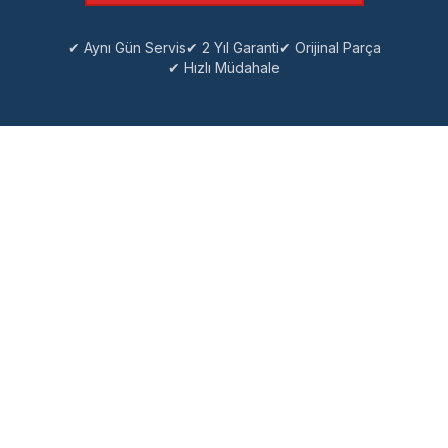
✔ Aynı Gün Servis
✔ 2 Yıl Garanti
✔ Orijinal Parça
✔ Hızlı Müdahale