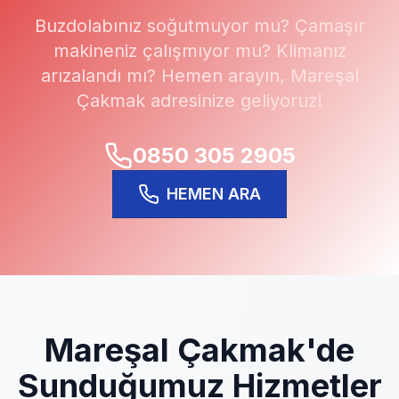
Buzdolabınız soğutmuyor mu? Çamaşır
makineniz çalışmıyor mu? Klimanız
arızalandı mı? Hemen arayın,
Mareşal
Çakmak
adresinize geliyoruz!
0850 305 2905
HEMEN ARA
Mareşal Çakmak
'de
Sunduğumuz Hizmetler