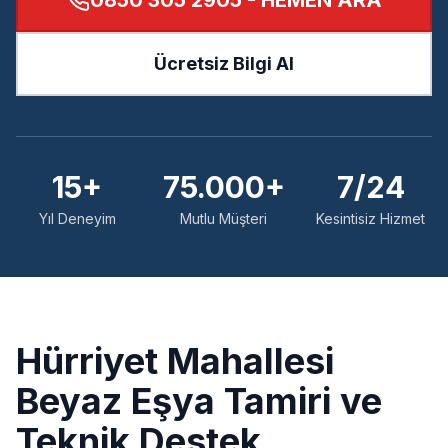
0850 305 2905
- HEMEN ARA
Ücretsiz Bilgi Al
15+
75.000+
7/24
Yıl Deneyim
Mutlu Müşteri
Kesintisiz Hizmet
Hürriyet
Mahallesi
Beyaz Eşya Tamiri ve
Teknik Destek