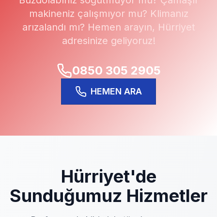
Buzdolabınız soğutmuyor mu? Çamaşır
makineniz çalışmıyor mu? Klimanız
arızalandı mı? Hemen arayın,
Hürriyet
adresinize geliyoruz!
0850 305 2905
HEMEN ARA
Hürriyet
'de
Sunduğumuz Hizmetler