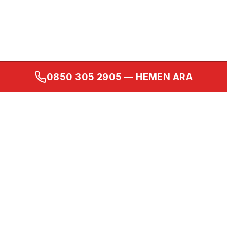
0850 305 2905
— HEMEN ARA
Kurumsal
Ana Sayfa
Hakkımızda
İletişim