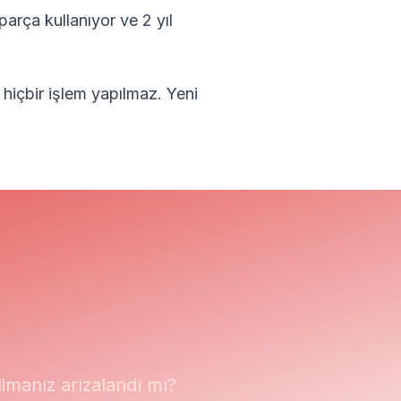
parça kullanıyor ve 2 yıl
 hiçbir işlem yapılmaz.
Yeni
manız arızalandı mı?