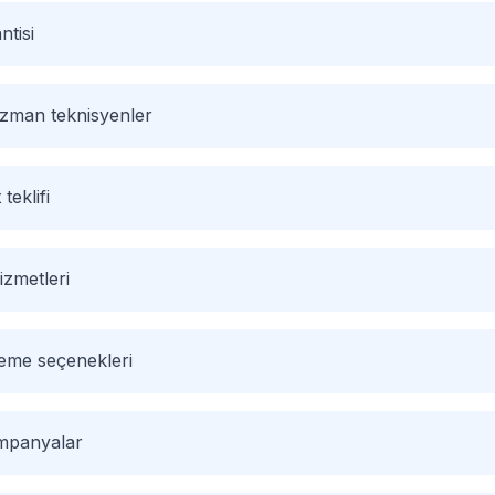
ntisi
 uzman teknisyenler
 teklifi
izmetleri
deme seçenekleri
ampanyalar