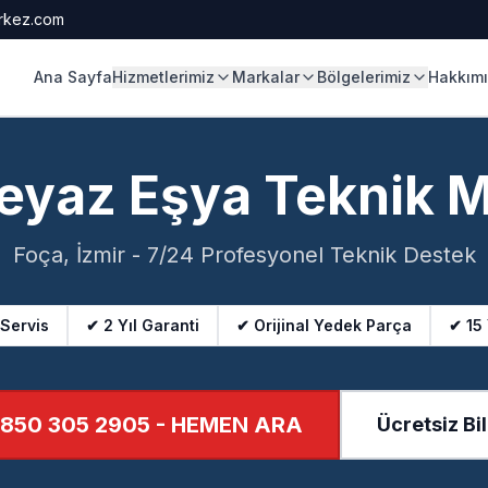
rkez.com
Ana Sayfa
Hizmetlerimiz
Markalar
Bölgelerimiz
Hakkım
eyaz Eşya Teknik 
Foça, İzmir - 7/24 Profesyonel Teknik Destek
 Servis
✔ 2 Yıl Garanti
✔ Orijinal Yedek Parça
✔ 15
850 305 2905
- HEMEN ARA
Ücretsiz Bil