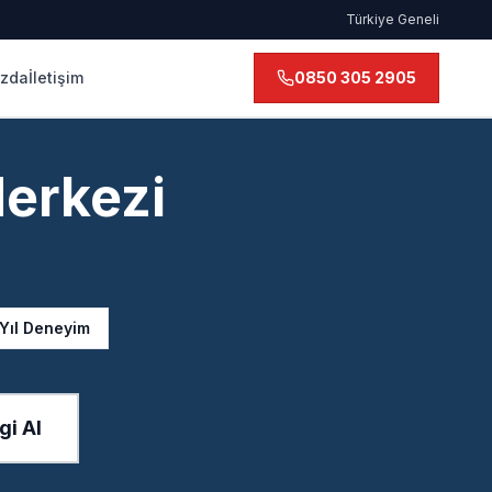
Türkiye Geneli
ızda
İletişim
0850 305 2905
Merkezi
 Yıl Deneyim
gi Al