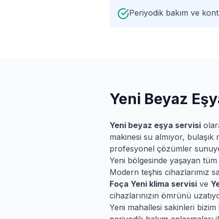
Periyodik bakım ve kontr
Yeni
Beyaz Eşya
Yeni
beyaz eşya servisi
olar
makinesi su almıyor, bulaşık 
profesyonel çözümler sunuy
Yeni
bölgesinde yaşayan tüm müş
Modern teşhis cihazlarımız say
Foça
Yeni
klima servisi
ve
Ye
cihazlarınızın ömrünü uzatıyo
Yeni
mahallesi sakinleri bizim