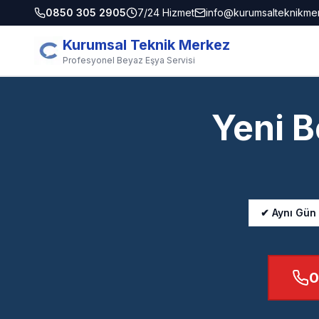
0850 305 2905
7/24 Hizmet
info@kurumsalteknikme
Kurumsal Teknik Merkez
Profesyonel Beyaz Eşya Servisi
Yeni B
✔ Aynı Gün
0