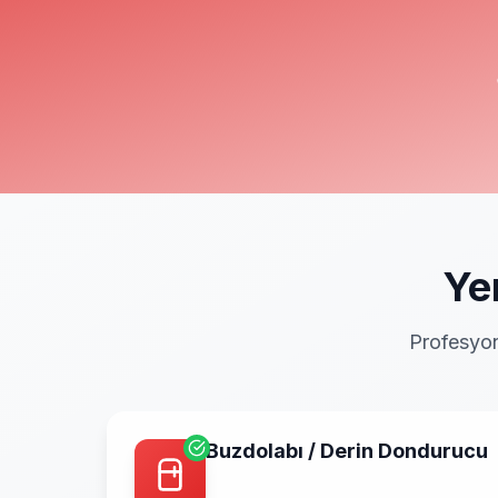
Ye
Profesyon
Buzdolabı / Derin Dondurucu