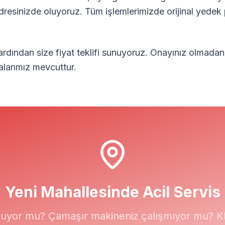
adresinizde oluyoruz. Tüm işlemlerimizde orijinal yedek 
 ardından size fiyat teklifi sunuyoruz. Onayınız olmadan
alarımız mevcuttur.
Yeni
Mahallesinde Acil Servis
uyor mu? Çamaşır makineniz çalışmıyor mu? Kli