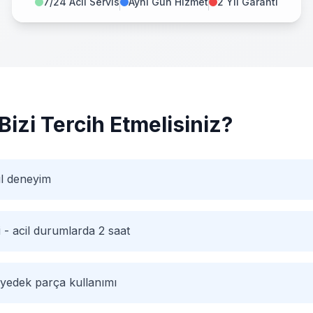
7/24 Acil Servis
Aynı Gün Hizmet
2 Yıl Garanti
Bizi Tercih Etmelisiniz?
ıl deneyim
i - acil durumlarda 2 saat
 yedek parça kullanımı