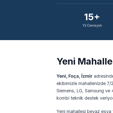
15+
Yıl Deneyim
Yeni
Mahalles
Yeni
,
Foça
,
İzmir
adresinde
ekibimizle mahallenizde 7/
Siemens, LG, Samsung ve 4
kombi teknik destek veriyo
Yeni
mahallesi beyaz eşya t