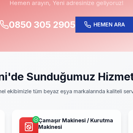
Hemen arayın,
Yeni
adresinize geliyoruz!
0850 305 2905
HEMEN ARA
ni
'de Sunduğumuz Hizmet
el ekibimizle tüm beyaz eşya markalarında kaliteli serv
Çamaşır Makinesi / Kurutma
Makinesi