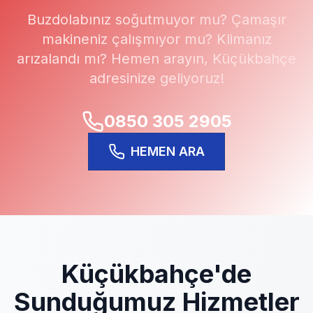
Buzdolabınız soğutmuyor mu? Çamaşır
makineniz çalışmıyor mu? Klimanız
arızalandı mı? Hemen arayın,
Küçükbahçe
adresinize geliyoruz!
0850 305 2905
HEMEN ARA
Küçükbahçe
'de
Sunduğumuz Hizmetler