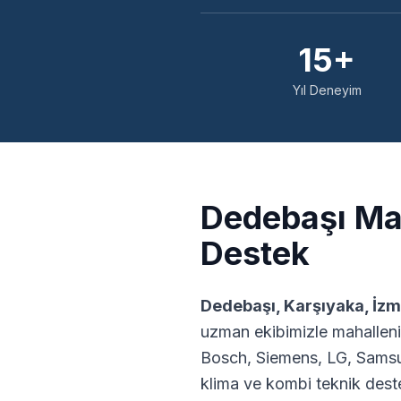
15+
Yıl Deneyim
Dedebaşı
Mah
Destek
Dedebaşı
,
Karşıyaka
,
İzm
uzman ekibimizle mahalleni
Bosch, Siemens, LG, Samsu
klima ve kombi teknik dest