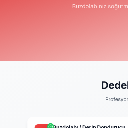
Buzdolabınız soğutm
Dede
Profesyon
Buzdolabı / Derin Dondurucu