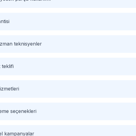
ntisi
 uzman teknisyenler
 teklifi
izmetleri
deme seçenekleri
zel kampanyalar