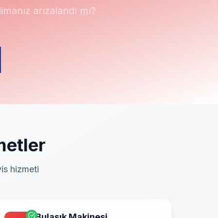
manız arızalandı mı?
etler
is hizmeti
Bulaşık Makinesi