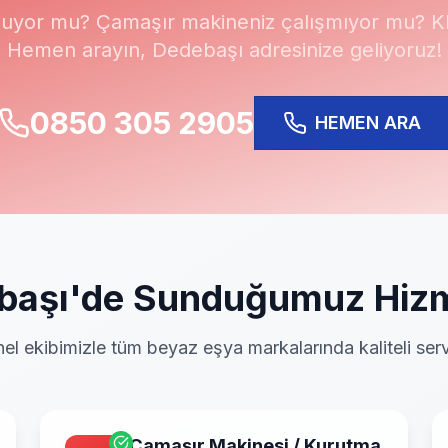
uyor mu? Çamaşır makineniz çalışmıyor mu? Kli
Hemen arayın,
Dedebaşı
adresinize geliyoruz!
0850 305 2905
HEMEN ARA
başı
'de Sunduğumuz Hizm
el ekibimizle tüm beyaz eşya markalarında kaliteli serv
Çamaşır Makinesi / Kurutma