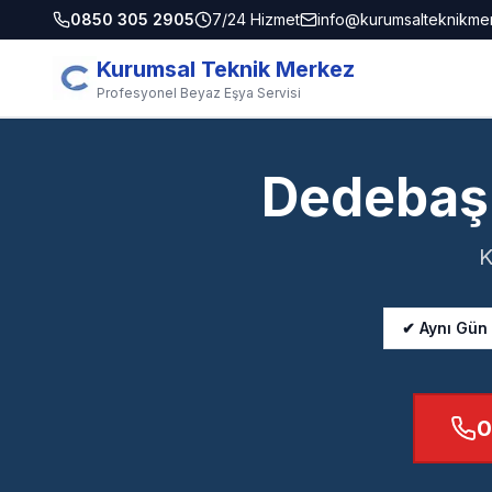
0850 305 2905
7/24 Hizmet
info@kurumsalteknikme
Kurumsal Teknik Merkez
Profesyonel Beyaz Eşya Servisi
Dedebaşı
K
✔ Aynı Gün
0