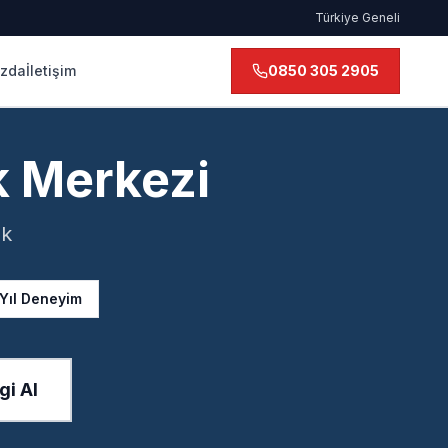
Türkiye Geneli
ızda
İletişim
0850 305 2905
k Merkezi
ek
 Yıl Deneyim
gi Al