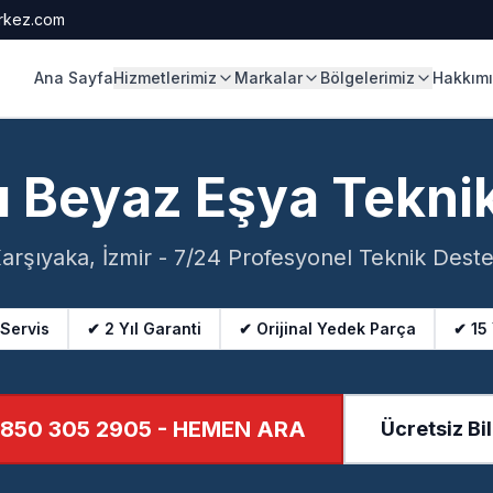
rkez.com
Ana Sayfa
Hizmetlerimiz
Markalar
Bölgelerimiz
Hakkım
 Beyaz Eşya Tekni
arşıyaka, İzmir - 7/24 Profesyonel Teknik Dest
 Servis
✔ 2 Yıl Garanti
✔ Orijinal Yedek Parça
✔ 15
850 305 2905
- HEMEN ARA
Ücretsiz Bil