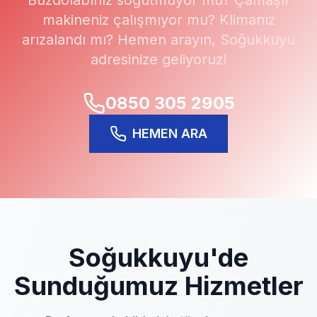
Buzdolabınız soğutmuyor mu? Çamaşır
makineniz çalışmıyor mu? Klimanız
arızalandı mı? Hemen arayın,
Soğukkuyu
adresinize geliyoruz!
0850 305 2905
HEMEN ARA
Soğukkuyu
'de
Sunduğumuz Hizmetler