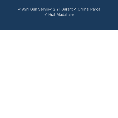
✔ Aynı Gün Servis
✔ 2 Yıl Garanti
✔ Orijinal Parça
✔ Hızlı Müdahale