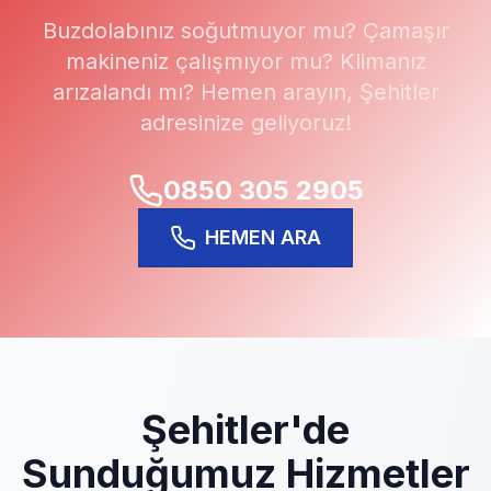
Buzdolabınız soğutmuyor mu? Çamaşır
makineniz çalışmıyor mu? Klimanız
arızalandı mı? Hemen arayın,
Şehitler
adresinize geliyoruz!
0850 305 2905
HEMEN ARA
Şehitler
'de
Sunduğumuz Hizmetler