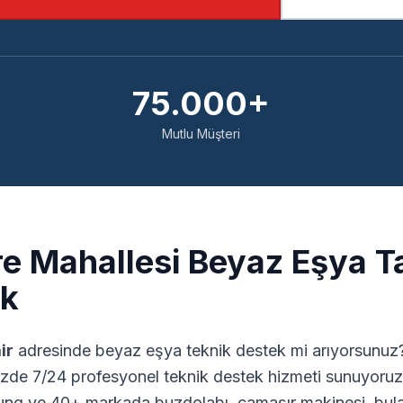
75.000+
Mutlu Müşteri
re
Mahallesi Beyaz Eşya Ta
ek
ir
adresinde beyaz eşya teknik destek mi arıyorsunuz? 
zde 7/24 profesyonel teknik destek hizmeti sunuyoruz.
ng ve 40+ markada buzdolabı, çamaşır makinesi, bulaş