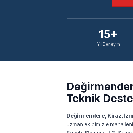
15+
Yıl Deneyim
Değirmende
Teknik Dest
Değirmendere
,
Kiraz
,
İzm
uzman ekibimizle mahalleni
Bosch, Siemens, LG, Samsu