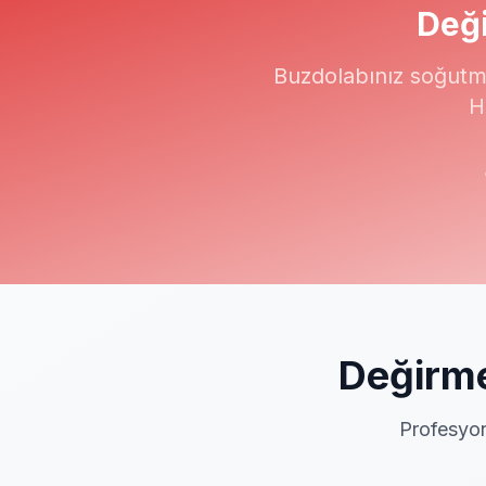
Değ
Buzdolabınız soğutm
H
Değirm
Profesyon