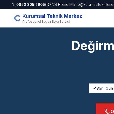
0850 305 2905
7/24 Hizmet
info@kurumsalteknikme
Kurumsal Teknik Merkez
Profesyonel Beyaz Eşya Servisi
Değirm
✔ Aynı Gün
0