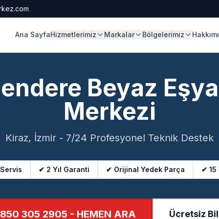
rkez.com
Ana Sayfa
Hizmetlerimiz
Markalar
Bölgelerimiz
Hakkım
endere Beyaz Eşya
Merkezi
Kiraz, İzmir - 7/24 Profesyonel Teknik Destek
 Servis
✔ 2 Yıl Garanti
✔ Orijinal Yedek Parça
✔ 15
850 305 2905
- HEMEN ARA
Ücretsiz Bil