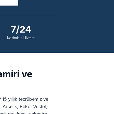
7/24
Kesintisiz Hizmet
miri ve
15 yıllık tecrübemiz ve
 Arçelik, Beko, Vestel,
ık makinesi, ankastre,