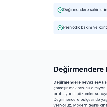
Değirmendere sakinleri
Periyodik bakım ve kontr
Değirmendere
Değirmendere
beyaz eşya s
çamaşır makinesi su almıyor, 
profesyonel çözümler sunuy
Değirmendere
bölgesinde yaşa
veriyoruz. Modern teşhis cihaz