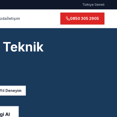
Türkiye Geneli
ızda
İletişim
0850 305 2905
 Teknik
 Yıl Deneyim
gi Al