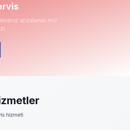
ervis
manız arızalandı mı?
z!
zmetler
is hizmeti