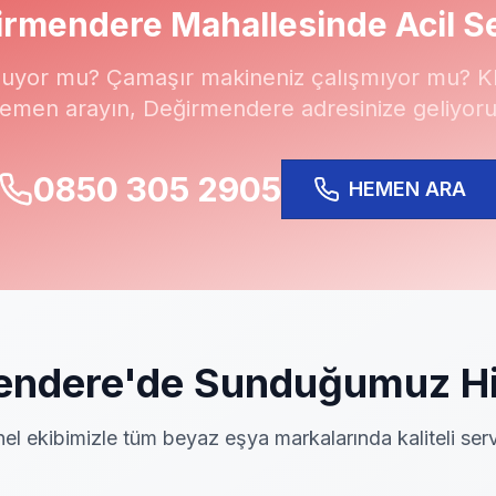
irmendere
Mahallesinde Acil S
uyor mu? Çamaşır makineniz çalışmıyor mu? Kli
emen arayın,
Değirmendere
adresinize geliyoru
0850 305 2905
HEMEN ARA
endere
'de Sunduğumuz Hi
el ekibimizle tüm beyaz eşya markalarında kaliteli serv