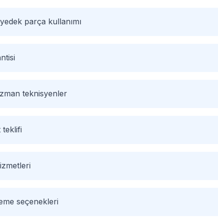
 yedek parça kullanımı
ntisi
 uzman teknisyenler
 teklifi
izmetleri
deme seçenekleri