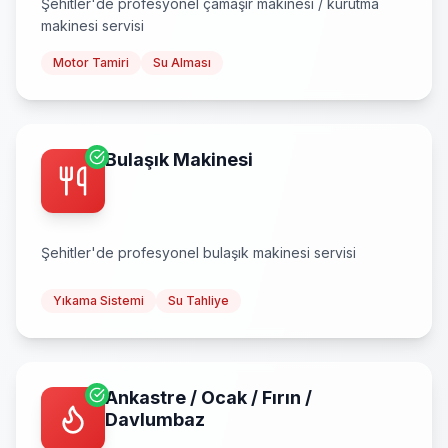
Şehitler
'de profesyonel
çamaşır makinesi / kurutma
makinesi
servisi
Motor Tamiri
Su Alması
Bulaşık Makinesi
Şehitler
'de profesyonel
bulaşık makinesi
servisi
Yıkama Sistemi
Su Tahliye
Ankastre / Ocak / Fırın /
Davlumbaz