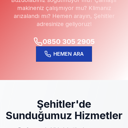
Buzdolabınız soğutmuyor mu? Çamaşır
makineniz çalışmıyor mu? Klimanız
arızalandı mı? Hemen arayın,
Şehitler
adresinize geliyoruz!
0850 305 2905
HEMEN ARA
Şehitler
'de
Sunduğumuz Hizmetler