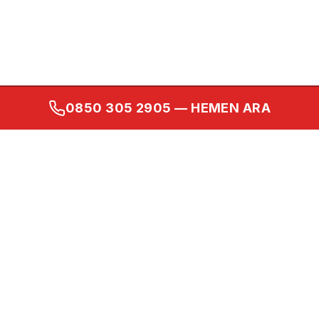
0850 305 2905
— HEMEN ARA
Kurumsal
Ana Sayfa
Hakkımızda
İletişim