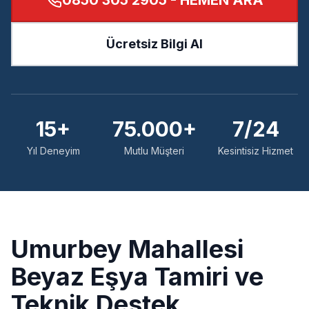
0850 305 2905
- HEMEN ARA
Ücretsiz Bilgi Al
15+
75.000+
7/24
Yıl Deneyim
Mutlu Müşteri
Kesintisiz Hizmet
Umurbey
Mahallesi
Beyaz Eşya Tamiri ve
Teknik Destek