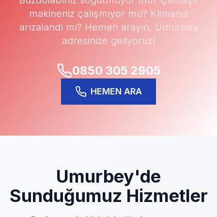
Buzdolabınız soğutmuyor mu? Çamaşır
makineniz çalışmıyor mu? Klimanız
arızalandı mı? Hemen arayın,
Umurbey
adresinize geliyoruz!
0850 305 2905
HEMEN ARA
Umurbey
'de
Sunduğumuz Hizmetler