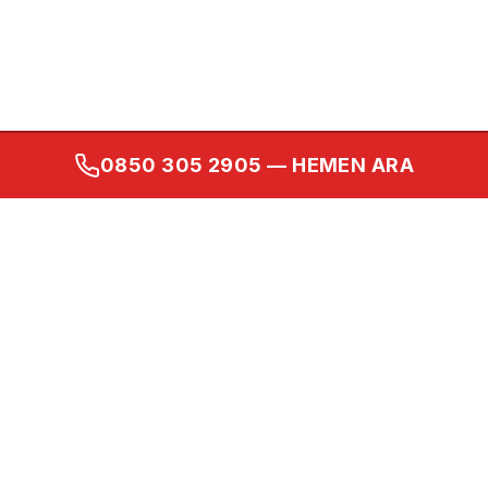
0850 305 2905
— HEMEN ARA
Kurumsal
Ana Sayfa
Hakkımızda
İletişim