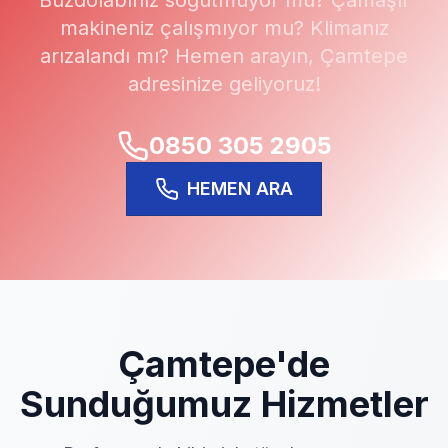
Buzdolabınız soğutmuyor mu? Çamaşır
makineniz çalışmıyor mu? Klimanız
arızalandı mı? Hemen arayın,
Çamtepe
adresinize geliyoruz!
0850 305 2905
HEMEN ARA
Çamtepe
'de
Sunduğumuz Hizmetler