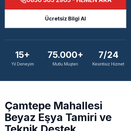
0850 305 2905
- HEMEN ARA
Ücretsiz Bilgi Al
15+
75.000+
7/24
Yıl Deneyim
Mutlu Müşteri
Kesintisiz Hizmet
Çamtepe
Mahallesi
Beyaz Eşya Tamiri ve
Teknik Destek