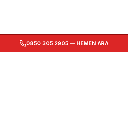
0850 305 2905
— HEMEN ARA
Kurumsal
Ana Sayfa
Hakkımızda
İletişim