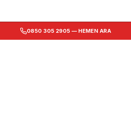
0850 305 2905
— HEMEN ARA
Kurumsal
Ana Sayfa
Hakkımızda
İletişim
Gizlilik Politikası