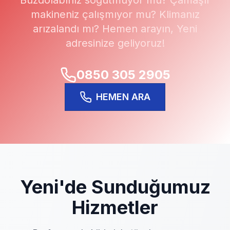
Buzdolabınız soğutmuyor mu? Çamaşır
makineniz çalışmıyor mu? Klimanız
arızalandı mı? Hemen arayın,
Yeni
adresinize geliyoruz!
0850 305 2905
HEMEN ARA
Yeni
'de Sunduğumuz
Hizmetler