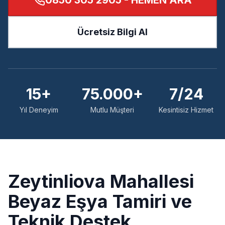
0850 305 2905
- HEMEN ARA
Ücretsiz Bilgi Al
15+
75.000+
7/24
Yıl Deneyim
Mutlu Müşteri
Kesintisiz Hizmet
Zeytinliova
Mahallesi
Beyaz Eşya Tamiri ve
Teknik Destek