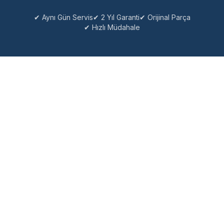
✔ Aynı Gün Servis
✔ 2 Yıl Garanti
✔ Orijinal Parça
✔ Hızlı Müdahale