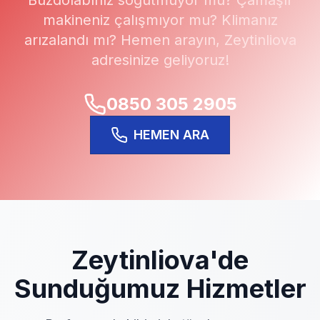
Buzdolabınız soğutmuyor mu? Çamaşır
makineniz çalışmıyor mu? Klimanız
arızalandı mı? Hemen arayın,
Zeytinliova
adresinize geliyoruz!
0850 305 2905
HEMEN ARA
Zeytinliova
'de
Sunduğumuz Hizmetler