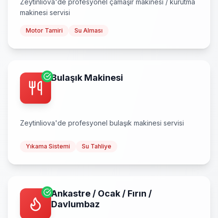
Zeytinliova
'de profesyonel
çamaşır makinesi / kurutma
makinesi
servisi
Motor Tamiri
Su Alması
Bulaşık Makinesi
Zeytinliova
'de profesyonel
bulaşık makinesi
servisi
Yıkama Sistemi
Su Tahliye
Ankastre / Ocak / Fırın /
Davlumbaz