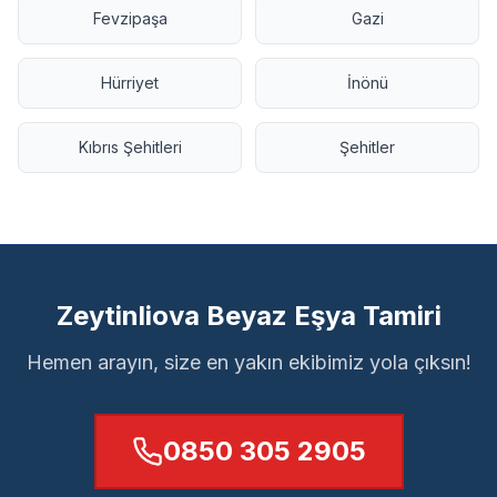
Fevzipaşa
Gazi
Hürriyet
İnönü
Kıbrıs Şehitleri
Şehitler
Zeytinliova Beyaz Eşya Tamiri
Hemen arayın, size en yakın ekibimiz yola çıksın!
0850 305 2905