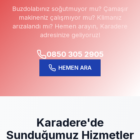
Buzdolabınız soğutmuyor mu? Çamaşır
makineniz çalışmıyor mu? Klimanız
arızalandı mı? Hemen arayın,
Karadere
adresinize geliyoruz!
0850 305 2905
HEMEN ARA
Karadere
'de
Sunduğumuz Hizmetler