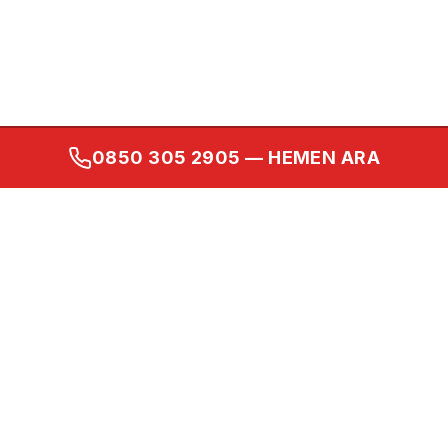
0850 305 2905
— HEMEN ARA
Kurumsal
Ana Sayfa
Hakkımızda