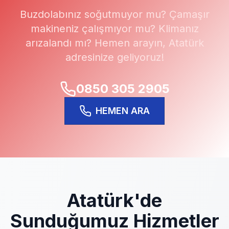
Buzdolabınız soğutmuyor mu? Çamaşır
makineniz çalışmıyor mu? Klimanız
arızalandı mı? Hemen arayın,
Atatürk
adresinize geliyoruz!
0850 305 2905
HEMEN ARA
Atatürk
'de
Sunduğumuz Hizmetler