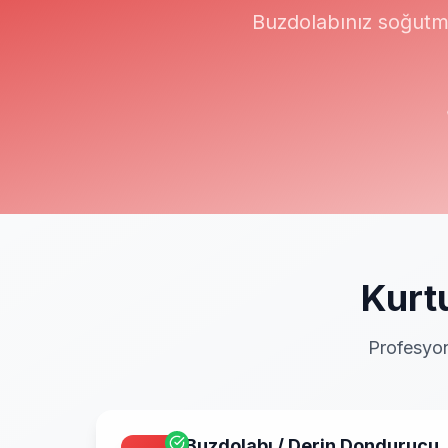
Buzdolabınız soğutm
Kurt
Profesyon
Buzdolabı / Derin Dondurucu