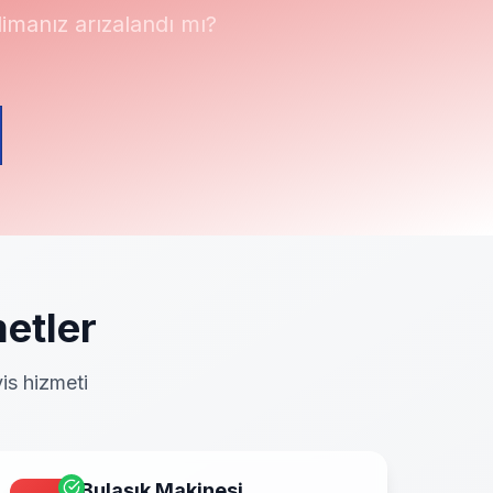
manız arızalandı mı?
etler
is hizmeti
Bulaşık Makinesi