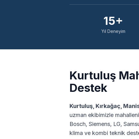
15+
Yıl Deneyim
Kurtuluş
Maha
Destek
Kurtuluş
,
Kırkağaç
,
Mani
uzman ekibimizle mahalleni
Bosch, Siemens, LG, Samsu
klima ve kombi teknik dest