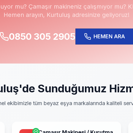
uyor mu? Çamaşır makineniz çalışmıyor mu? Kli
Hemen arayın,
Kurtuluş
adresinize geliyoruz!
0850 305 2905
HEMEN ARA
uluş
'de Sunduğumuz Hizm
el ekibimizle tüm beyaz eşya markalarında kaliteli serv
Çamaşır Makinesi / Kurutma