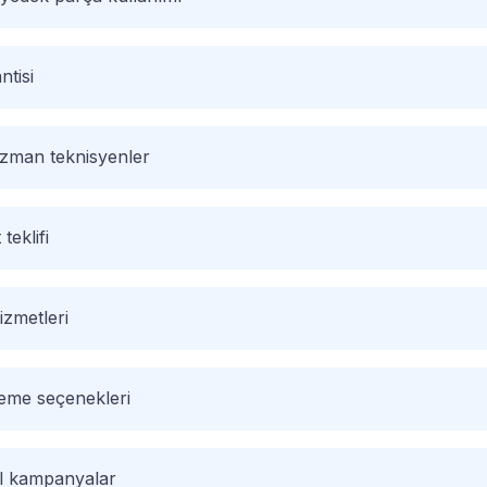
ntisi
 uzman teknisyenler
 teklifi
izmetleri
deme seçenekleri
el kampanyalar