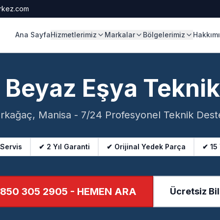
rkez.com
Ana Sayfa
Hizmetlerimiz
Markalar
Bölgelerimiz
Hakkım
 Beyaz Eşya Tekni
ırkağaç, Manisa - 7/24 Profesyonel Teknik Dest
 Servis
✔ 2 Yıl Garanti
✔ Orijinal Yedek Parça
✔ 15
850 305 2905
- HEMEN ARA
Ücretsiz Bil