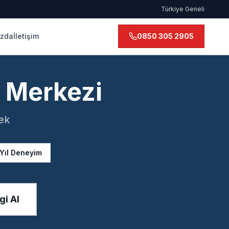
Türkiye Geneli
ızda
İletişim
0850 305 2905
k Merkezi
ek
 Yıl Deneyim
gi Al