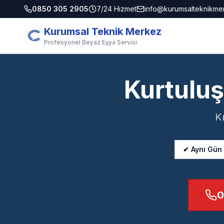
0850 305 2905
7/24 Hizmet
info@kurumsalteknikme
Kurumsal Teknik Merkez
Profesyonel Beyaz Eşya Servisi
Kurtuluş
K
✔ Aynı Gün
0