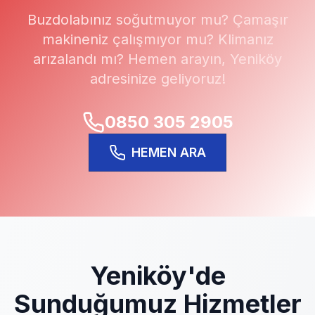
Buzdolabınız soğutmuyor mu? Çamaşır
makineniz çalışmıyor mu? Klimanız
arızalandı mı? Hemen arayın,
Yeniköy
adresinize geliyoruz!
0850 305 2905
HEMEN ARA
Yeniköy
'de
Sunduğumuz Hizmetler