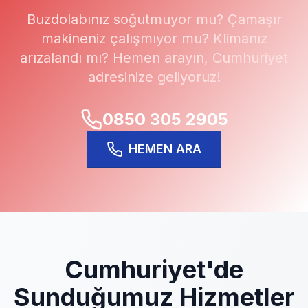
Buzdolabınız soğutmuyor mu? Çamaşır
makineniz çalışmıyor mu? Klimanız
arızalandı mı? Hemen arayın,
Cumhuriyet
adresinize geliyoruz!
0850 305 2905
HEMEN ARA
Cumhuriyet
'de
Sunduğumuz Hizmetler