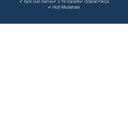
✔ Aynı Gün Servis
✔ 2 Yıl Garanti
✔ Orijinal Parça
✔ Hızlı Müdahale