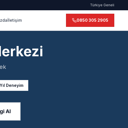
Türkiye Geneli
ızda
İletişim
0850 305 2905
Merkezi
tek
 Yıl Deneyim
gi Al