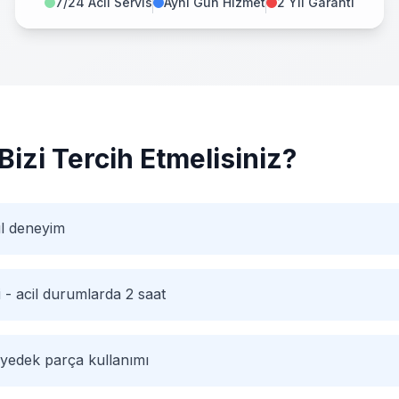
7/24 Acil Servis
Aynı Gün Hizmet
2 Yıl Garanti
Bizi Tercih Etmelisiniz?
ıl deneyim
i - acil durumlarda 2 saat
 yedek parça kullanımı