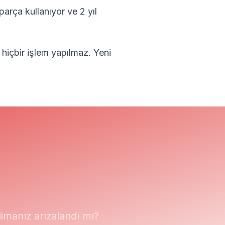
parça kullanıyor ve 2 yıl
 hiçbir işlem yapılmaz.
Yeni
manız arızalandı mı?