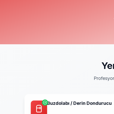
Ye
Profesyon
Buzdolabı / Derin Dondurucu