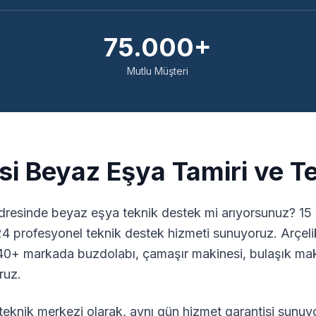
75.000+
Mutlu Müşteri
i Beyaz Eşya Tamiri ve T
resinde beyaz eşya teknik destek mi arıyorsunuz? 15 
24 profesyonel teknik destek hizmeti sunuyoruz. Arçeli
0+ markada buzdolabı, çamaşır makinesi, bulaşık maki
ruz.
eknik merkezi olarak, aynı gün hizmet garantisi sunuyo