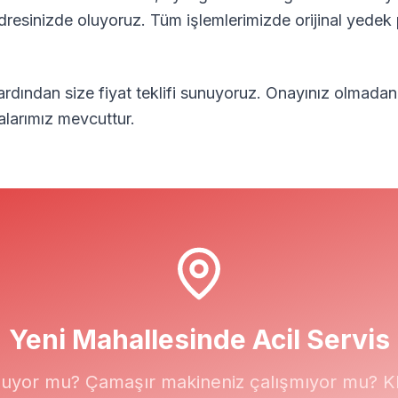
adresinizde oluyoruz. Tüm işlemlerimizde orijinal yedek 
 ardından size fiyat teklifi sunuyoruz. Onayınız olmadan
alarımız mevcuttur.
Yeni
Mahallesinde Acil Servis
uyor mu? Çamaşır makineniz çalışmıyor mu? Kli