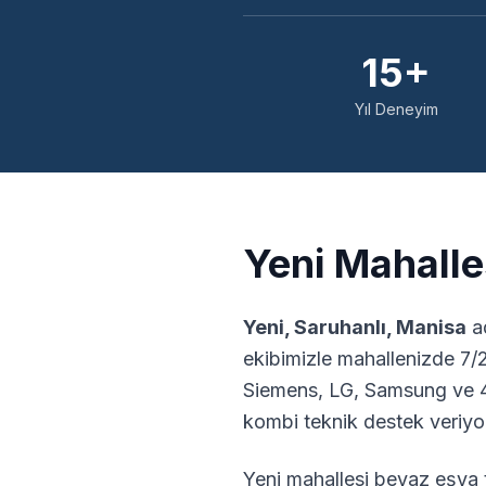
15+
Yıl Deneyim
Yeni
Mahalles
Yeni
,
Saruhanlı
,
Manisa
ad
ekibimizle mahallenizde 7/
Siemens, LG, Samsung ve 4
kombi teknik destek veriyo
Yeni
mahallesi beyaz eşya t