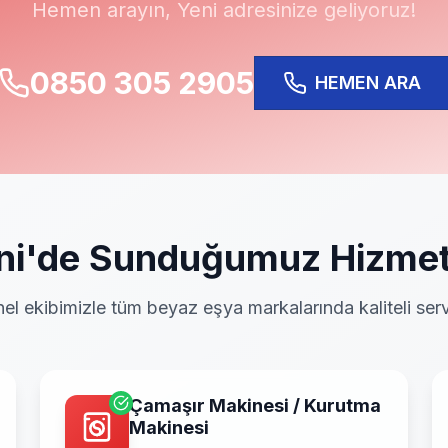
Hemen arayın,
Yeni
adresinize geliyoruz!
0850 305 2905
HEMEN ARA
ni
'de Sunduğumuz Hizmet
el ekibimizle tüm beyaz eşya markalarında kaliteli serv
Çamaşır Makinesi / Kurutma
Makinesi