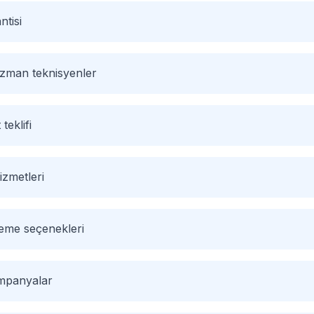
ntisi
 uzman teknisyenler
 teklifi
izmetleri
deme seçenekleri
ampanyalar