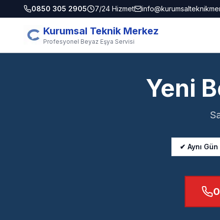
0850 305 2905
7/24 Hizmet
info@kurumsalteknikme
Kurumsal Teknik Merkez
Profesyonel Beyaz Eşya Servisi
Yeni B
Sa
✔ Aynı Gün
0