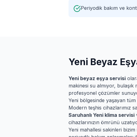
Periyodik bakım ve kontr
Yeni
Beyaz Eşya
Yeni
beyaz eşya servisi
olar
makinesi su almıyor, bulaşık 
profesyonel çözümler sunuy
Yeni
bölgesinde yaşayan tüm müş
Modern teşhis cihazlarımız say
Saruhanlı
Yeni
klima servisi
cihazlarınızın ömrünü uzatıyo
Yeni
mahallesi sakinleri bizim