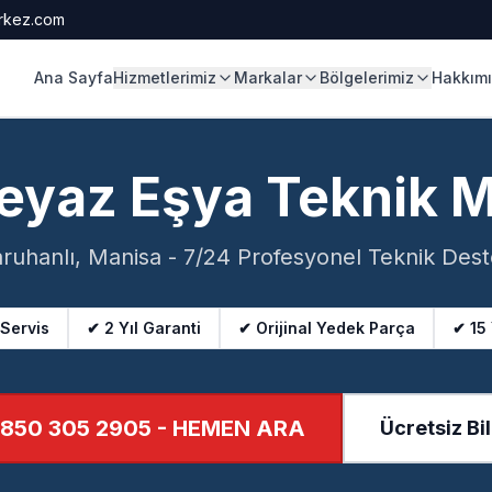
rkez.com
Ana Sayfa
Hizmetlerimiz
Markalar
Bölgelerimiz
Hakkım
eyaz Eşya Teknik 
ruhanlı, Manisa - 7/24 Profesyonel Teknik Des
 Servis
✔ 2 Yıl Garanti
✔ Orijinal Yedek Parça
✔ 15
850 305 2905
- HEMEN ARA
Ücretsiz Bil