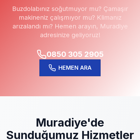
Buzdolabınız soğutmuyor mu? Çamaşır
makineniz çalışmıyor mu? Klimanız
arızalandı mı? Hemen arayın,
Muradiye
adresinize geliyoruz!
0850 305 2905
HEMEN ARA
Muradiye
'de
Sunduğumuz Hizmetler