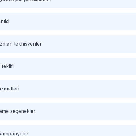
ntisi
 uzman teknisyenler
 teklifi
izmetleri
deme seçenekleri
l kampanyalar