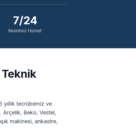
7/24
Kesintisiz Hizmet
 Teknik
 yıllık tecrübemiz ve
 Arçelik, Beko, Vestel,
ık makinesi, ankastre,