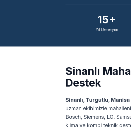
15+
Yıl Deneyim
Sinanlı
Mahal
Destek
Sinanlı
,
Turgutlu
,
Manisa
uzman ekibimizle mahalleni
Bosch, Siemens, LG, Samsu
klima ve kombi teknik dest