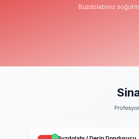
Buzdolabınız soğutm
Sina
Profesyon
Buzdolabı / Derin Dondurucu