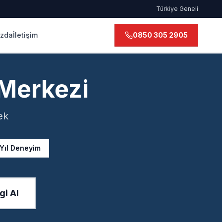
Türkiye Geneli
ızda
İletişim
0850 305 2905
 Merkezi
ek
 Yıl Deneyim
gi Al