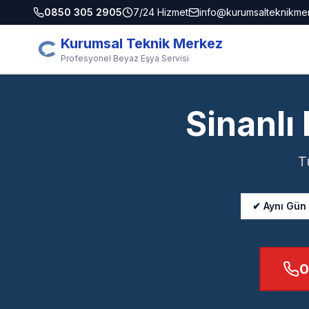
0850 305 2905
7/24 Hizmet
info@kurumsalteknikme
Kurumsal Teknik Merkez
Profesyonel Beyaz Eşya Servisi
Sinanlı
T
✔ Aynı Gün
0