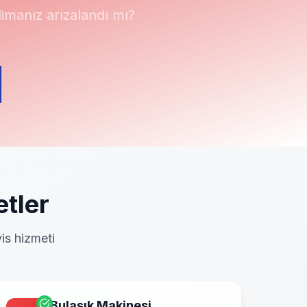
manız arızalandı mı?
tler
is hizmeti
Bulaşık Makinesi