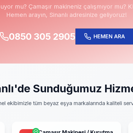
uyor mu? Çamaşır makineniz çalışmıyor mu? Kli
Hemen arayın,
Sinanlı
adresinize geliyoruz!
0850 305 2905
HEMEN ARA
nlı
'de Sunduğumuz Hizme
el ekibimizle tüm beyaz eşya markalarında kaliteli serv
Çamaşır Makinesi / Kurutma