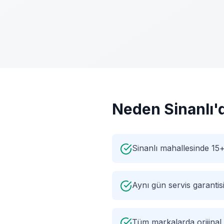
Neden
Sinanlı
'
Sinanlı mahallesinde 15+
Aynı gün servis garantis
Tüm markalarda orijinal