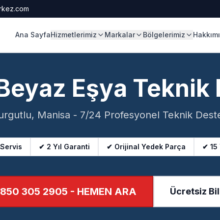
rkez.com
Ana Sayfa
Hizmetlerimiz
Markalar
Bölgelerimiz
Hakkım
 Beyaz Eşya Teknik
urgutlu, Manisa - 7/24 Profesyonel Teknik Dest
 Servis
✔ 2 Yıl Garanti
✔ Orijinal Yedek Parça
✔ 15
850 305 2905
- HEMEN ARA
Ücretsiz Bil