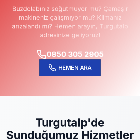
Buzdolabınız soğutmuyor mu? Çamaşır
makineniz çalışmıyor mu? Klimanız
arızalandı mı? Hemen arayın,
Turgutalp
adresinize geliyoruz!
0850 305 2905
HEMEN ARA
Turgutalp
'de
Sunduğumuz Hizmetler