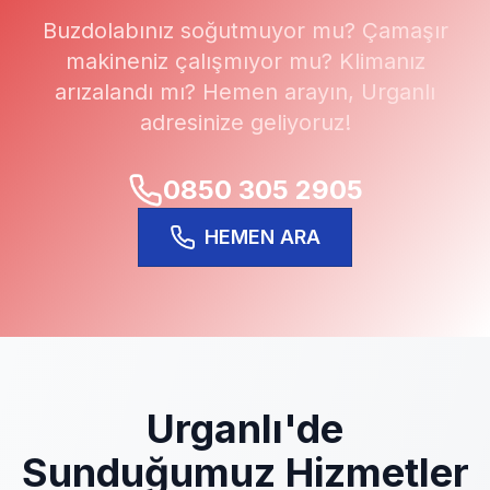
Buzdolabınız soğutmuyor mu? Çamaşır
makineniz çalışmıyor mu? Klimanız
arızalandı mı? Hemen arayın,
Urganlı
adresinize geliyoruz!
0850 305 2905
HEMEN ARA
Urganlı
'de
Sunduğumuz Hizmetler