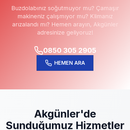
Buzdolabınız soğutmuyor mu? Çamaşır
makineniz çalışmıyor mu? Klimanız
arızalandı mı? Hemen arayın,
Akgünler
adresinize geliyoruz!
0850 305 2905
HEMEN ARA
Akgünler
'de
Sunduğumuz Hizmetler